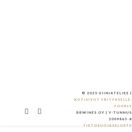
Viinit arkeen ja
juhlaan
© 2025 VIINIATELJEE |
KOTISIVUT YRITYKSELLE:
FOORLY
BBWINES OY | Y-TUNNUS
2009865-8
TIETOSUOJASELOSTE