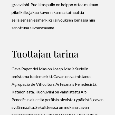
graavilohi. Puolikas pullo on helppo ottaa mukaan
piknikille, jakaa kaverin kanssa tai nauttia
sellaisenaan esimerkiksi siivouksen lomassa niin
sanottuna siivouscavana.
Tuottajan tarina
Cava Papet del Mas on Josep María Suriolin
omistama tuotemerkki. Cavan on valmistanut
Agrupació de Viticultors Artesanals Penedèsistä,
Kataloniasta. Kuohuviini on valmistettu Alt-
Penedèsin alueelta peräisin olevista rypäleistä, cavan
sydänmaalta. Sekoitteessa on mukana cavan
perinteiset rypälelajikkeet Macabeo, Parellada ja