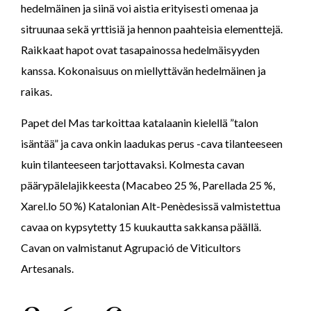
hedelmäinen ja siinä voi aistia erityisesti omenaa ja
sitruunaa sekä yrttisiä ja hennon paahteisia elementtejä.
Raikkaat hapot ovat tasapainossa hedelmäisyyden
kanssa. Kokonaisuus on miellyttävän hedelmäinen ja
raikas.
Papet del Mas tarkoittaa katalaanin kielellä ”talon
isäntää” ja cava onkin laadukas perus -cava tilanteeseen
kuin tilanteeseen tarjottavaksi. Kolmesta cavan
päärypälelajikkeesta (Macabeo 25 %, Parellada 25 %,
Xarel.lo 50 %) Katalonian Alt-Penèdesissä valmistettua
cavaa on kypsytetty 15 kuukautta sakkansa päällä.
Cavan on valmistanut Agrupació de Viticultors
Artesanals.