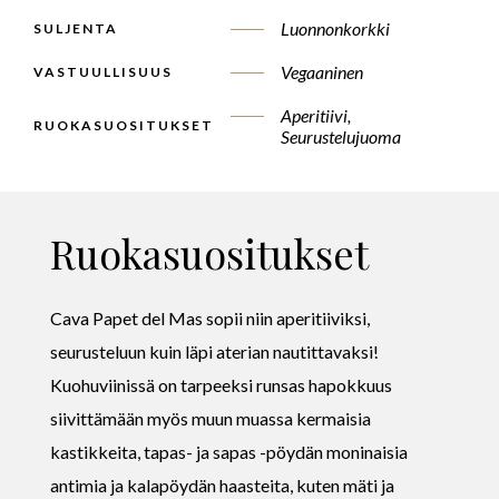
Luonnonkorkki
SULJENTA
Vegaaninen
VASTUULLISUUS
Aperitiivi,
RUOKASUOSITUKSET
Seurustelujuoma
Ruokasuositukset
Cava Papet del Mas sopii niin aperitiiviksi,
seurusteluun kuin läpi aterian nautittavaksi!
Kuohuviinissä on tarpeeksi runsas hapokkuus
siivittämään myös muun muassa kermaisia
kastikkeita, tapas- ja sapas -pöydän moninaisia
antimia ja kalapöydän haasteita, kuten mäti ja