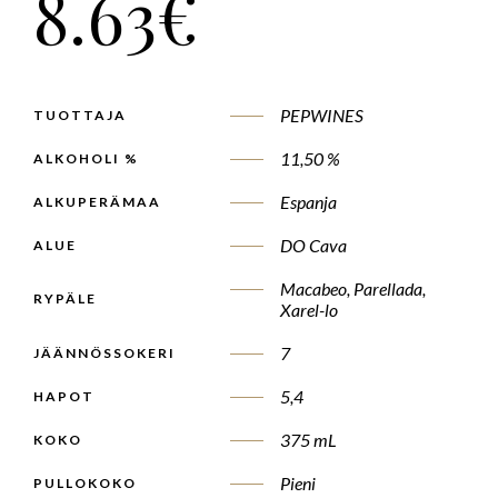
8.63
€
PEPWINES
TUOTTAJA
11,50 %
ALKOHOLI %
Espanja
ALKUPERÄMAA
DO Cava
ALUE
Macabeo, Parellada,
RYPÄLE
Xarel-lo
7
JÄÄNNÖSSOKERI
5,4
HAPOT
375 mL
KOKO
Pieni
PULLOKOKO