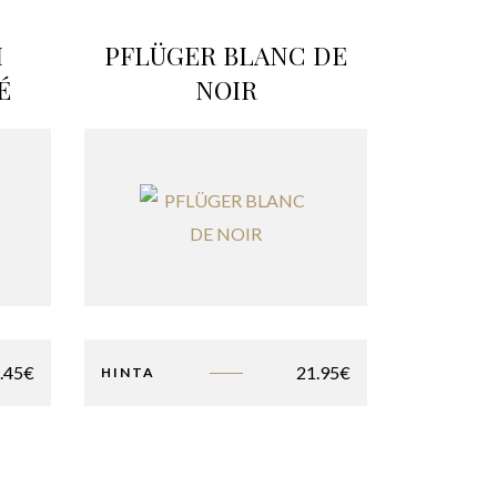
I
PFLÜGER BLANC DE
É
NOIR
.45
€
21.95
€
HINTA