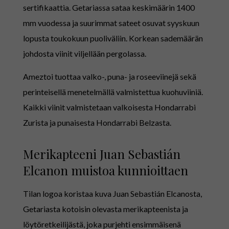
sertifikaattia. Getariassa sataa keskimäärin 1400
mm vuodessa ja suurimmat sateet osuvat syyskuun
lopusta toukokuun puoliväliin. Korkean sademäärän
johdosta viinit viljellään pergolassa.
Ameztoi tuottaa valko-, puna- ja roseeviinejä sekä
perinteisellä menetelmällä valmistettua kuohuviiniä.
Kaikki viinit valmistetaan valkoisesta Hondarrabi
Zurista ja punaisesta Hondarrabi Belzasta.
Merikapteeni Juan Sebastián
Elcanon muistoa kunnioittaen
Tilan logoa koristaa kuva Juan Sebastián Elcanosta,
Getariasta kotoisin olevasta merikapteenista ja
löytöretkeilijästä, joka purjehti ensimmäisenä