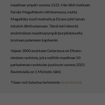
maailman ympäri vuonna 1522. Hän lähti matkaan
Fernão Magalhãesin retkikunnassa, mutta
Magalhães kuoli matkalla ja Elcano johti laivan
takaisin lähtösatamaan. Tämä teki hänestä
ensimmäisen maailmanympäripurjehdukselta
koskaan palanneen kapteenin.
Vajaan 3000 asukkaan Getariassa on Elkano-
niminen ravintola, joka valittiin maailman 50
parhaimman ravintolan joukkoon vuonna 2025.
Ravintolalla on 1 Michelin-tähti.
Tilaan voit tutustua tarkemmin
tästä linkistä
.