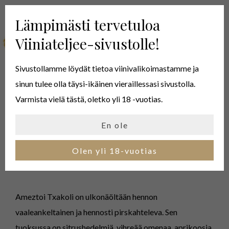
Lämpimästi tervetuloa
MENU
Viiniateljee-sivustolle!
Sivustollamme löydät tietoa viinivalikoimastamme ja
sinun tulee olla täysi-ikäinen vieraillessasi sivustolla.
Varmista vielä tästä, oletko yli 18 -vuotias.
AMEZTOI
En ole
TXAKOLI
Olen yli 18-vuotias
Ameztoi Txakoli on ulkonäöltään hennon
vaaleankeltainen ja hennosti pirskahteleva. Sen
tuoksussa on sitrushedelmiä, vihreää omenaa, aprikoosia