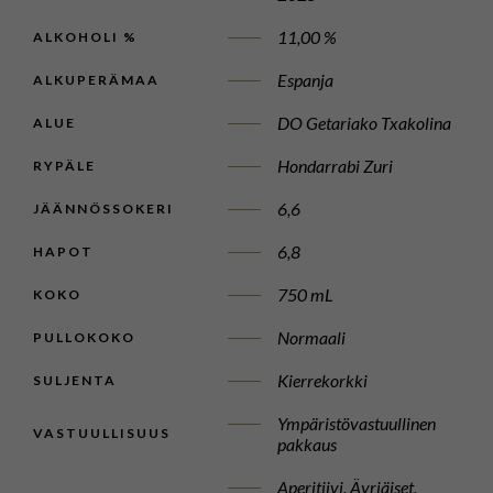
11,00 %
ALKOHOLI %
Espanja
ALKUPERÄMAA
DO Getariako Txakolina
ALUE
Hondarrabi Zuri
RYPÄLE
6,6
JÄÄNNÖSSOKERI
6,8
HAPOT
750 mL
KOKO
Normaali
PULLOKOKO
Kierrekorkki
SULJENTA
Ympäristövastuullinen
VASTUULLISUUS
pakkaus
Aperitiivi, Äyriäiset,