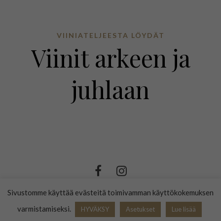
VIINIATELJEESTA LÖYDÄT
Viinit arkeen ja
juhlaan
Sivustomme käyttää evästeitä toimivamman käyttökokemuksen
© 2025 VIINIATELJEE |
KOTISIVUT YRITYKSELLE: FOORLY
varmistamiseksi.
HYVÄKSY
Asetukset
Lue lisää
BBWINES OY | Y-TUNNUS 2009865-8
TIETOSUOJASELOSTE