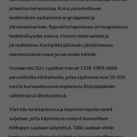
ja hentoa merensuolaa. Kuiva, pureskeltavan
hedelmäinen suutuntuma on greippinen ja
sitruunankuorinen. Rapsakka hapokkuus on tasapainossa
hedelmäisyyden kanssa. Hennon mineraalinen ja
pirskahteleva. Keskipitkä jälkimaku jättää hennon
merensuolaisen maun ja saa veden kielelle.
Hondarrabi Zuri -rypäleet tulevat 1918-1989 välillä
perustetuilta viinitarhoilta, jotka sijaitsevat noin 50-200
metrin korkeudessa merenpinnasta Biskajanlahden
välittömässä läheisyydessä.
Viini käy terästankeissa ja käymisen lopulla tankit
suljetaan, jotta käymisessä syntyvä luonnollinen
hiilihappo saadaan säilytettyä. Tällä saadaan viiniin
hentoa, luonnollista pirskahtelua, joka on oleellinen osa