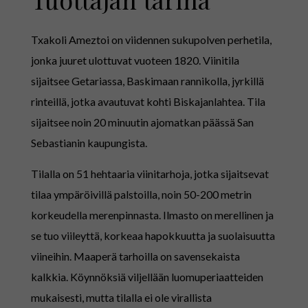
Txakoli Ameztoi on viidennen sukupolven perhetila,
jonka juuret ulottuvat vuoteen 1820. Viinitila
sijaitsee Getariassa, Baskimaan rannikolla, jyrkillä
rinteillä, jotka avautuvat kohti Biskajanlahtea. Tila
sijaitsee noin 20 minuutin ajomatkan päässä San
Sebastianin kaupungista.
Tilalla on 51 hehtaaria viinitarhoja, jotka sijaitsevat
tilaa ympäröivillä palstoilla, noin 50-200 metrin
korkeudella merenpinnasta. Ilmasto on merellinen ja
se tuo viileyttä, korkeaa hapokkuutta ja suolaisuutta
viineihin. Maaperä tarhoilla on savensekaista
kalkkia. Köynnöksiä viljellään luomuperiaatteiden
mukaisesti, mutta tilalla ei ole virallista