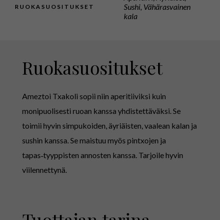
Sushi, Vähärasvainen
RUOKASUOSITUKSET
kala
Ruokasuositukset
Ameztoi Txakoli sopii niin aperitiiviksi kuin
monipuolisesti ruoan kanssa yhdistettäväksi. Se
toimii hyvin simpukoiden, äyriäisten, vaalean kalan ja
sushin kanssa. Se maistuu myös pintxojen ja
tapas‑tyyppisten annosten kanssa. Tarjoile hyvin
viilennettynä.
Tuottajan tarina