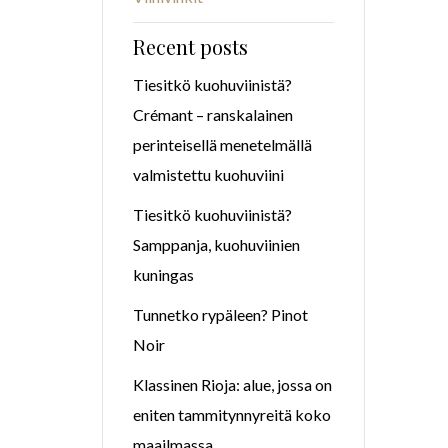
Recent posts
Tiesitkö kuohuviinistä?
Crémant – ranskalainen
perinteisellä menetelmällä
valmistettu kuohuviini
Tiesitkö kuohuviinistä?
Samppanja, kuohuviinien
kuningas
Tunnetko rypäleen? Pinot
Noir
Klassinen Rioja: alue, jossa on
eniten tammitynnyreitä koko
maailmassa