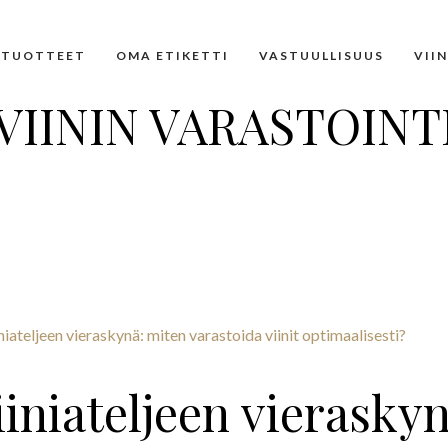
TUOTTEET
OMA ETIKETTI
VASTUULLISUUS
VII
VIININ VARASTOINT
iiniateljeen vieraskyn