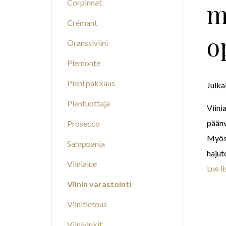
Corpinnat
m
Crémant
o
Oranssiviini
Piemonte
Pieni pakkaus
Julka
Pientuottaja
Viini
päänv
Prosecco
Myösk
Samppanja
hajut
Viinialue
Lue l
Viinin varastointi
Viinitietous
Viinivinkit