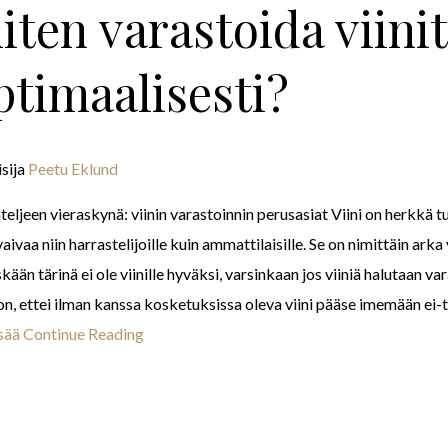
iten varastoida viinit
ptimaalisesti?
isija
Peetu Eklund
ateljeen vieraskynä: viinin varastoinnin perusasiat Viini on herkkä t
aivaa niin harrastelijoille kuin ammattilaisille. Se on nimittäin arka
ään tärinä ei ole viinille hyväksi, varsinkaan jos viiniä halutaan var
on, ettei ilman kanssa kosketuksissa oleva viini pääse imemään ei-t
isää
Continue Reading