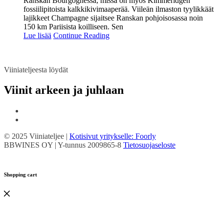
Ranskan Bourgognessa, missä on myös Kimmeridgen
fossiilipitoista kalkkikivimaaperää. Viileän ilmaston tyylikkäät
lajikkeet Champagne sijaitsee Ranskan pohjoisosassa noin
150 km Pariisista koilliseen. Sen
Lue lisää
Continue Reading
Viiniateljeesta löydät
Viinit arkeen ja juhlaan
© 2025 Viiniateljee |
Kotisivut yritykselle: Foorly
BBWINES OY | Y-tunnus 2009865-8
Tietosuojaseloste
Shopping cart