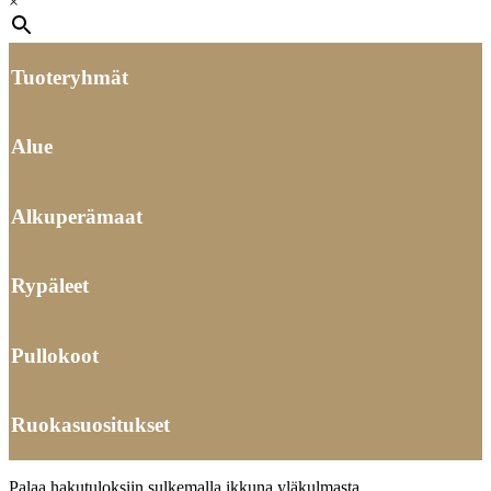
×
Tuoteryhmät
Alue
Alkuperämaat
Rypäleet
Pullokoot
Ruokasuositukset
Palaa hakutuloksiin sulkemalla ikkuna yläkulmasta.