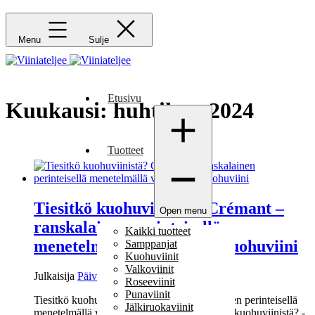
Menu
Sulje
Etusivu
Kuukausi:
huhtikuu 2024
Tuotteet
Tiesitkö kuohuviinistä? Crémant –
Open menu
ranskalainen perinteisellä
Kaikki tuotteet
menetelmällä valmistettu kuohuviini
Samppanjat
Kuohuviinit
Valkoviinit
Julkaisija
Päivi Eklund
Roseeviinit
Punaviinit
Tiesitkö kuohuviinistä? Crémant - ranskalainen perinteisellä
Jälkiruokaviinit
menetelmällä valmistettu kuohuviini Tiesitkö kuohuviinistä? -