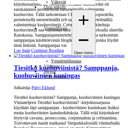
Väkevät
kirjoitussarjassa on vuorossa Crémant -kuohuviini eli
Oma etiketti
ranskalainen perinteisellä menetelmällä valmistettu
kuohuviini. Tällä tarkoitetaan Champagne ulkopuolella,
perinteisellä menetelmällä (eli samppanjamenetelmällä)
valmistettuja kuohuviinejä. Crémant -laatuluokiteltuja
Vastuullisuus
kuohuviinejä saa valmistaa tänä päivänä kahdeksalla alueella
Ranskassa. Samppanjamenetelmästä voit lukea tarkemmin
samppanjaa käsittelevästä blogikirjoituksesta, jonka löydät
tästä linkistä. Samppanjaa vai
Lue lisää
Continue Reading
Open menu
Ympäristölupaus
Viinitieto
Tiesitkö kuohuviinistä? Samppanja,
Meistä
kuohuviinien kuningas
Yhteystiedot
Julkaisija
Päivi Eklund
Tiesitkö kuohuviinistä? Samppanja, kuohuviinien kuningas
Viiniateljeen Tiesitkö kuohuviinistä? -kirjoitussarjassa
käydään läpi samppanjan - kuohuviinien kuninkaan lisäksi
muita kuohuviinien laatuluokituksia. Tällä erää kirjoitukset
löytyvät cavasta, proseccosta, corpinnatista ja crémantista.
Toivottavasti nautit matkasta! Simpukkafossiili viinitarhalla