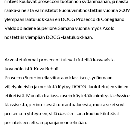
rinteet kuuluvat proseccon tuotannon sydänmaahan, ja näistä
raaka-aineista valmistetut kuohuviinit nostettiin vuonna 2009
ylempään laatuluokkaan eli DOCG Prosecco di Conegliano
Valdobbiadene Superiore. Samana vuonna myös Asolo
nostettiin ylempään DOCG -laatuluokkaan.
Arvostetuimmat proseccot tulevat rinteillä kasvavista
köynnöksistä. Kuva Rebuli.
Prosecco Superiorella viitataan klassisen, sydänmaan
viljelyalueisiin ja merkintä löytyy DOCG -luokiteltujen viinien
etiketistä. Muualla Italiassa usein käytetään nimitystä
classico
klassisesta, perinteisestä tuotantoalueesta, mutta se ei sovi
proseccon yhteyteen, sillä
classico
-sana kuuluu kiinteästi
perinteiseen eli samppanjamenetelmään.