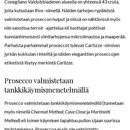
Conegliano Valdobbiadenen alueella on yhteensä 43 cruta,
joita kutsutaan
Rive
-nimellä. Näiden tarhojen rypäleistä
valmistetaan proseccon huiput ja niissä on nähtävissä myös
niin sanottua terroir -ajattelua eli tuottajat pohtivat
kunnianhimoisesti viinitarhojensa mikroilmastoa ja maaperää.
Parhaista parhaimmat proseccot tulevat Cartizze -nimisen
jyrkän kukkulan rinteiltä ja näiden eleganttien proseccojen
etiketistä löytyy merkintä
Cartizze
.
Prosecco valmistetaan
tankkikäymismenetelmällä
Prosecco valmistetaan
tankkikäymismenetelmällä
(tunnetaan
myös nimellä
Charmat Method
,
Cuve Close
ja
Martinotti
Method
) eli toinen käyminen tapahtuu pullon sijaan suurissa
terästankeissa. Proseccoa ei siis ole valmistettu