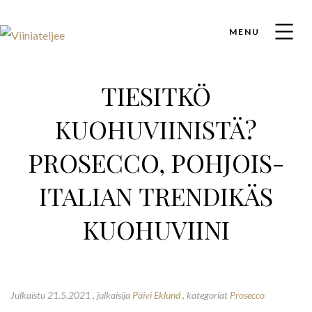
MENU
TIESITKÖ
KUOHUVIINISTÄ?
PROSECCO, POHJOIS-
ITALIAN TRENDIKÄS
KUOHUVIINI
Julkaistu 21.5.2021
, julkaisija
Päivi Eklund
, kategoriat
Prosecco