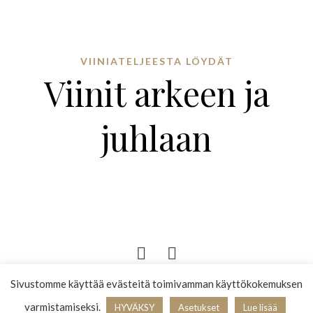
VIINIATELJEESTA LÖYDÄT
Viinit arkeen ja
juhlaan
Sivustomme käyttää evästeitä toimivamman käyttökokemuksen
© 2025 VIINIATELJEE |
KOTISIVUT YRITYKSELLE: FOORLY
varmistamiseksi.
HYVÄKSY
Asetukset
Lue lisää
BBWINES OY | Y-TUNNUS 2009865-8
TIETOSUOJASELOSTE