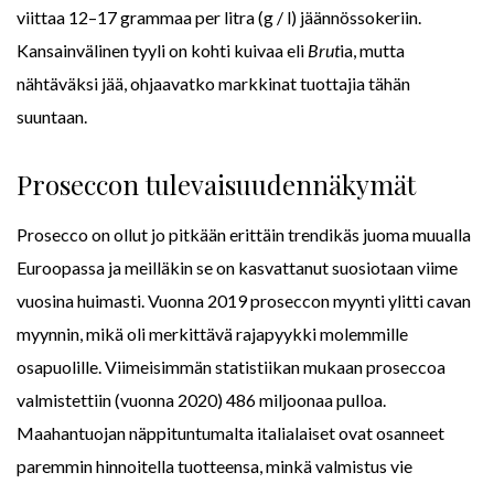
viittaa 12–17 grammaa per litra (g / l) jäännössokeriin.
Kansainvälinen tyyli on kohti kuivaa eli
Brut
ia, mutta
nähtäväksi jää, ohjaavatko markkinat tuottajia tähän
suuntaan.
Proseccon tulevaisuudennäkymät
Prosecco on ollut jo pitkään erittäin trendikäs juoma muualla
Euroopassa ja meilläkin se on kasvattanut suosiotaan viime
vuosina huimasti. Vuonna 2019 proseccon myynti ylitti cavan
myynnin, mikä oli merkittävä rajapyykki molemmille
osapuolille. Viimeisimmän statistiikan mukaan proseccoa
valmistettiin (vuonna 2020) 486 miljoonaa pulloa.
Maahantuojan näppituntumalta italialaiset ovat osanneet
paremmin hinnoitella tuotteensa, minkä valmistus vie