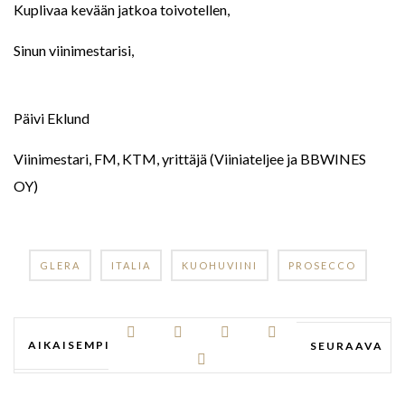
Kuplivaa kevään jatkoa toivotellen,
Sinun viinimestarisi,
Päivi Eklund
Viinimestari, FM, KTM, yrittäjä (Viiniateljee ja BBWINES
OY)
GLERA
ITALIA
KUOHUVIINI
PROSECCO
AIKAISEMPI
SEURAAVA