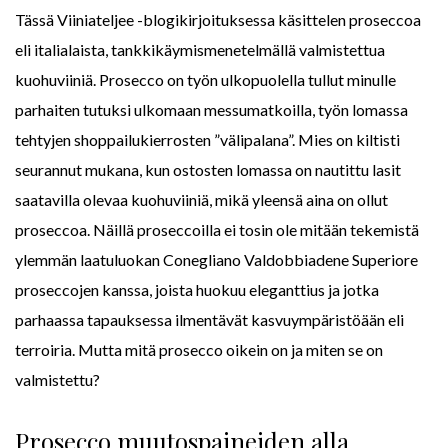
Tässä Viiniateljee -blogikirjoituksessa käsittelen proseccoa
eli italialaista, tankkikäymismenetelmällä valmistettua
kuohuviiniä. Prosecco on työn ulkopuolella tullut minulle
parhaiten tutuksi ulkomaan messumatkoilla, työn lomassa
tehtyjen shoppailukierrosten ”välipalana”. Mies on kiltisti
seurannut mukana, kun ostosten lomassa on nautittu lasit
saatavilla olevaa kuohuviiniä, mikä yleensä aina on ollut
proseccoa. Näillä proseccoilla ei tosin ole mitään tekemistä
ylemmän laatuluokan Conegliano Valdobbiadene Superiore
proseccojen kanssa, joista huokuu eleganttius ja jotka
parhaassa tapauksessa ilmentävät kasvuympäristöään eli
terroiria. Mutta mitä prosecco oikein on ja miten se on
valmistettu?
Prosecco muutospaineiden alla