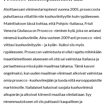
Aloittaessani viinimestariopinnot vuonna 2005, proseccosta
puhuttaessa viitattiin niin kuohuviinityyliin kuin rypäleeseen.
Mainittakoon tässä kohtaa, että Pohjois-Italiassa, Friuli
Venezia Giuliassa on Prosecco -niminen kylä, joka on antanut
nimensä kuohuviinille. Aina vuoteen 2009 asti prosecco -nimi
viittasi kuohuviinityylin – ja kylän- lisäksi siis myös
rypäleeseen. Proseccon valmistusta ei ollut rajattu mihinkään
maantieteelliseen alueeseen eli sitä sai valmistaa Italiassa ja
periaatteessa missä päin maailmaa tahansa. Tämä kasvoi
ongelmaksi, kun uuden maailman viinimaat alkoivat valmistaa
omia prosecco -kuohuviinejään ja tuoda niitä eurooppalaisille
markkinoille. Italialaiset halusivat suojata kuohuviininsä
alkuperän ja alkoivat kiireesti muuttaa viinilakiaan. Syy
nimenmuutokseen oli siis puhtaasti kaupallinen ja