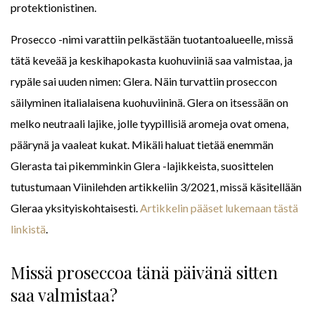
protektionistinen.
Prosecco -nimi varattiin pelkästään tuotantoalueelle, missä
tätä keveää ja keskihapokasta kuohuviiniä saa valmistaa, ja
rypäle sai uuden nimen: Glera. Näin turvattiin proseccon
säilyminen italialaisena kuohuviininä. Glera on itsessään on
melko neutraali lajike, jolle tyypillisiä aromeja ovat omena,
päärynä ja vaaleat kukat. Mikäli haluat tietää enemmän
Glerasta tai pikemminkin Glera -lajikkeista, suosittelen
tutustumaan Viinilehden artikkeliin 3/2021, missä käsitellään
Gleraa yksityiskohtaisesti.
Artikkelin pääset lukemaan tästä
linkistä
.
Missä proseccoa tänä päivänä sitten
saa valmistaa?