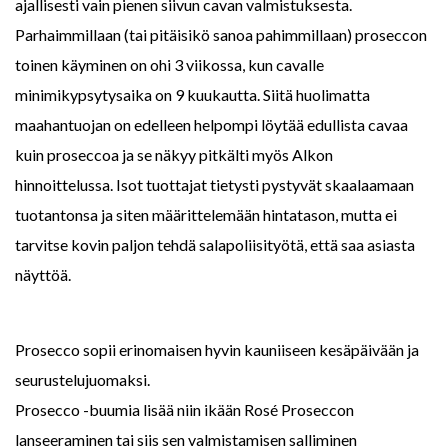
ajallisesti vain pienen siivun cavan valmistuksesta.
Parhaimmillaan (tai pitäisikö sanoa pahimmillaan) proseccon
toinen käyminen on ohi 3 viikossa, kun cavalle
minimikypsytysaika on 9 kuukautta. Siitä huolimatta
maahantuojan on edelleen helpompi löytää edullista cavaa
kuin proseccoa ja se näkyy pitkälti myös Alkon
hinnoittelussa. Isot tuottajat tietysti pystyvät skaalaamaan
tuotantonsa ja siten määrittelemään hintatason, mutta ei
tarvitse kovin paljon tehdä salapoliisityötä, että saa asiasta
näyttöä.
Prosecco sopii erinomaisen hyvin kauniiseen kesäpäivään ja
seurustelujuomaksi.
Prosecco -buumia lisää niin ikään Rosé Proseccon
lanseeraminen tai siis sen valmistamisen salliminen