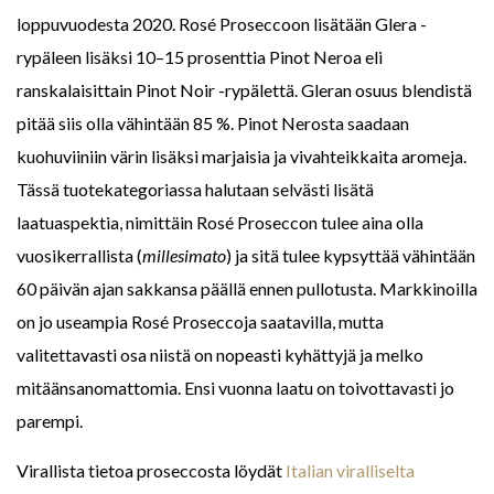
loppuvuodesta 2020. Rosé Proseccoon lisätään Glera -
rypäleen lisäksi 10–15 prosenttia Pinot Neroa eli
ranskalaisittain Pinot Noir -rypälettä. Gleran osuus blendistä
pitää siis olla vähintään 85 %. Pinot Nerosta saadaan
kuohuviiniin värin lisäksi marjaisia ja vivahteikkaita aromeja.
Tässä tuotekategoriassa halutaan selvästi lisätä
laatuaspektia, nimittäin Rosé Proseccon tulee aina olla
vuosikerrallista (
millesimato
) ja sitä tulee kypsyttää vähintään
60 päivän ajan sakkansa päällä ennen pullotusta. Markkinoilla
on jo useampia Rosé Proseccoja saatavilla, mutta
valitettavasti osa niistä on nopeasti kyhättyjä ja melko
mitäänsanomattomia. Ensi vuonna laatu on toivottavasti jo
parempi.
Virallista tietoa proseccosta löydät
Italian viralliselta