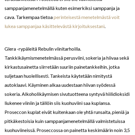
samppanjamenetelmällä kuten esimerkiksi samppanja ja
cava. Tarkempaa tietoa
perinteisestä menetelmästä voit
lukea samppanjaa käsittelevästä kirjoituksestani
.
Glera -rypäleitä Rebulin viinitarhoilla.
Tankkikäymismenetelmässä perusviini, sokeria ja hiivaa sekä
kirkastusainetta siirretään suuriin painetankkeihin, jotka
suljetaan huolellisesti. Tankeista käytetään nimitystä
autoklaavi. Käyminen alkaa uudestaan hiivan syödessä
sokeria. Alkoholikäymisen sivutuotteena syntyvä hiilidioksidi
liukenee viiniin ja tällöin siis kuohuviini saa kuplansa.
Proseccon kuplat eivät kuitenkaan ole yhtä runsaita, pieniä ja
pitkäkestoisia kuin samppanjamenetelmällä valmistetuissa
kuohuviineissä. Proseccossa on painetta keskimäärin noin 3,5