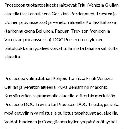
Proseccon tuotantoalueet sijaitsevat Friuli Venezia Giulian
alueella (tarkennuksena Gorizian, Pordenonen, Triesten ja
Udinen provinsseissa) ja Veneton alueella Koillis-Italiassa
(tarkennuksena Bellunon, Paduan, Trevison, Venicen ja
Vicenzan provinsseissa). DOC Prosecco on yleinen
laatuluokka ja rypäleet voivat tulla mistä tahansa sallitulta
alueelta.
Proseccoa valmistetaan Pohjois-Italiassa Friuli Venezia
Giulian ja Veneton alueella. Kuva Beniamino Maschio.
Kun siirrytään rajatummalle alueelle, etikettiin merkitään
Prosecco DOC Treviso tai Prosecco DOC Trieste, jos sekä
rypäleet, viinin valmistus ja pullotus tapahtuvat ao. alueilla.
Valdobbiadenen ja Coneglianon kylien ympäröimät jyrkät