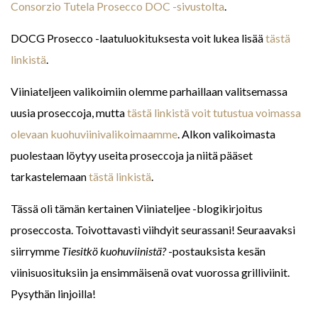
Consorzio Tutela Prosecco DOC -sivustolta
.
DOCG Prosecco -laatuluokituksesta voit lukea lisää
tästä
linkistä
.
Viiniateljeen valikoimiin olemme parhaillaan valitsemassa
uusia proseccoja, mutta
tästä linkistä voit tutustua voimassa
olevaan kuohuviinivalikoimaamme
. Alkon valikoimasta
puolestaan löytyy useita proseccoja ja niitä pääset
tarkastelemaan
tästä linkistä
.
Tässä oli tämän kertainen Viiniateljee -blogikirjoitus
proseccosta. Toivottavasti viihdyit seurassani! Seuraavaksi
siirrymme
Tiesitkö kuohuviinistä?
-postauksista kesän
viinisuosituksiin ja ensimmäisenä ovat vuorossa grilliviinit.
Pysythän linjoilla!