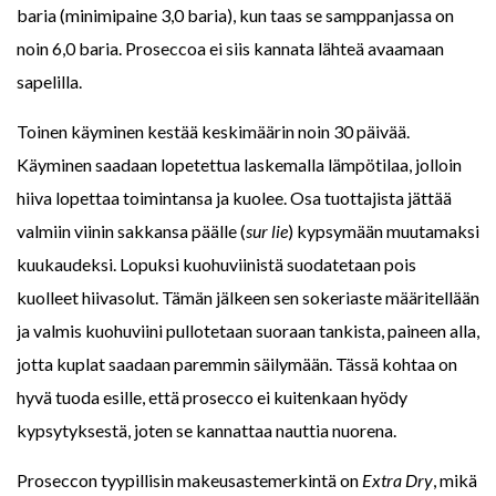
baria (minimipaine 3,0 baria), kun taas se samppanjassa on
noin 6,0 baria. Proseccoa ei siis kannata lähteä avaamaan
sapelilla.
Toinen käyminen kestää keskimäärin noin 30 päivää.
Käyminen saadaan lopetettua laskemalla lämpötilaa, jolloin
hiiva lopettaa toimintansa ja kuolee. Osa tuottajista jättää
valmiin viinin sakkansa päälle (
sur lie
) kypsymään muutamaksi
kuukaudeksi. Lopuksi kuohuviinistä suodatetaan pois
kuolleet hiivasolut. Tämän jälkeen sen sokeriaste määritellään
ja valmis kuohuviini pullotetaan suoraan tankista, paineen alla,
jotta kuplat saadaan paremmin säilymään. Tässä kohtaa on
hyvä tuoda esille, että prosecco ei kuitenkaan hyödy
kypsytyksestä, joten se kannattaa nauttia nuorena.
Proseccon tyypillisin makeusastemerkintä on
Extra Dry
, mikä