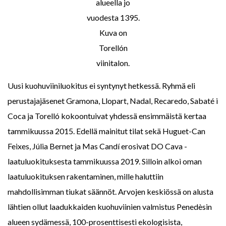
alueella jo
vuodesta 1395.
Kuva on
Torellón
viinitalon.
Uusi kuohuviiniluokitus ei syntynyt hetkessä. Ryhmä eli
perustajajäsenet Gramona, Llopart, Nadal, Recaredo, Sabaté i
Coca ja Torelló kokoontuivat yhdessä ensimmäistä kertaa
tammikuussa 2015. Edellä mainitut tilat sekä Huguet-Can
Feixes, Júlia Bernet ja Mas Candí erosivat DO Cava -
laatuluokituksesta tammikuussa 2019. Silloin alkoi oman
laatuluokituksen rakentaminen, mille haluttiin
mahdollisimman tiukat säännöt. Arvojen keskiössä on alusta
lähtien ollut laadukkaiden kuohuviinien valmistus Penedèsin
alueen sydämessä, 100-prosenttisesti ekologisista,