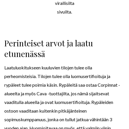
virallisilta
sivuilta.
Perinteiset arvot ja laatu
etunenässä
Laatuluokitukseen kuuluvien tilojen tulee olla
perheomisteisia. Tilojen tulee olla luomusertifioituja ja
rypäleet tulee poimia käsin. Rypäleitä saa ostaa Corpinnat -
alueelta ja myös Cava -tuottajilta, jos nämä sijaitsevat
vaaditulla alueella ja ovat luomusertifioituja. Rypäleiden
ostoon vaaditaan kuitenkin pitkäjänteinen
sopimuskumppanuus, jonka on tullut jatkua vähintään 3
vuoden ajan. Huomioitavaa on myös, että valmiin viinin