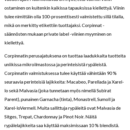
ostaminen on kuitenkin kaikissa tapauksissa kiellettyä. Viinin
tulee nimittäin olla 100-prosenttisesti valmistettu sillä tilalla,
mikä on merkitty etikettiin tuottajaksi. Corpinnat -
säännösten mukaan private label -viinien myyminen on
kiellettyä.
Corpinnatin perusajatuksena on tuottaa laadukkaita tuotteita
uniikissa mikroilmastossa ja perinteisistä rypäleistä.
Corpinnatin valmistuksessa tulee käyttää vähintään 90 %
seuraavia perinteisiä lajikkeita: Macabeo, Parellada ja Xarel-
lo sekä Malvasía (joka tunnetaan myös nimellä Subirat
Parent), punainen Garnacha (tinta), Monastrell, Sumoll ja
Xarel-loVermell. Muita sallittuja rypäleitä ovat Malvasía de
Sitges, Trepat, Chardonnay ja Pinot Noir. Näitä
rypälelajikkeita saa käyttää maksimissaan 10 % blendistä.