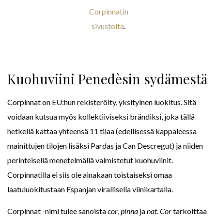
Corpinnatin
sivustolta
.
Kuohuviini Penedèsin sydämestä
Corpinnat on EU:hun rekisteröity, yksityinen luokitus. Sitä
voidaan kutsua myös kollektiiviseksi brändiksi, joka tällä
hetkellä kattaa yhteensä 11 tilaa (edellisessä kappaleessa
mainittujen tilojen lisäksi Pardas ja Can Descregut) ja niiden
perinteisellä menetelmällä valmistetut kuohuviinit.
Corpinnatilla ei siis ole ainakaan toistaiseksi omaa
laatuluokitustaan Espanjan virallisella viinikartalla.
Corpinnat -nimi tulee sanoista
cor
,
pinna
ja
nat
.
Cor
tarkoittaa