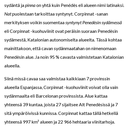
sydäntä ja
pinna
on yhtä kuin Penédès eli alueen nimi latinaksi.
Nat
puolestaan tarkoittaa syntynyt. Corpinnat -sanan
merkityksen voikin suomentaa
syntynyt
Penedèsin sydämessä
eli Corpinnat -kuohuviinit ovat peräisin suoraan Penedèsin
sydämestä, Katalonian autonomiselta alueelta. Tässä kohtaa
mainittakoon, että cavan sydänmaatahan on nimenomaan
Penedèsin alue. Ja noin 95 % cavasta valmistetaan Katalonian
alueella.
Siinä missä cavaa saa valmistaa kaikkiaan 7 provinssin
alueella Espanjassa, Corpinnat -kuohuviinit voivat olla vain
sydänmaalta eli Barcelonan provinssista. Alue kattaa
yhteensä 39 kuntaa, joista 27 sijaitsee Alt Penedèsissä ja 7
sitä ympäröivissä kunnissa. Corpinnat kattaa tällä hetkellä
yhteensä 997 km² alueen ja 22 966 hehtaaria viinitarhoja.