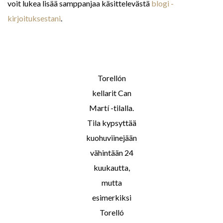
voit lukea lisää samppanjaa käsittelevästä
blogi -
kirjoituksestani
.
Torellón
kellarit Can
Martí -tilalla.
Tila kypsyttää
kuohuviinejään
vähintään 24
kuukautta,
mutta
esimerkiksi
Torelló