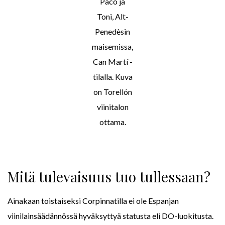
Paco ja
Toni, Alt-
Penedèsin
maisemissa,
Can Martí -
tilalla. Kuva
on Torellón
viinitalon
ottama.
Mitä tulevaisuus tuo tullessaan?
Ainakaan toistaiseksi Corpinnatilla ei ole Espanjan
viinilainsäädännössä hyväksyttyä statusta eli DO-luokitusta.