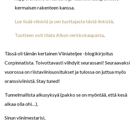
kermaisen rakenteen kanssa.
Lue lisää viinistä ja sen tuottajasta tästä linkistä
.
Tuotteen voit tilata Alkon verkkokaupasta
.
Tässä oli tämän kertainen Viiniateljee -blogikirjoitus
Corpinnatista. Toivottavasti viihdyit seurassani! Seuraavaksi
vuorossa on riistaviinisuositukset ja tulossa on juttua myös
oranssiviinistä. Stay tuned!
Tunnelmallista alkusyksyä (pakko se on myöntää, että kesä
alkaa olla ohi…),
Sinun viinimestarisi,