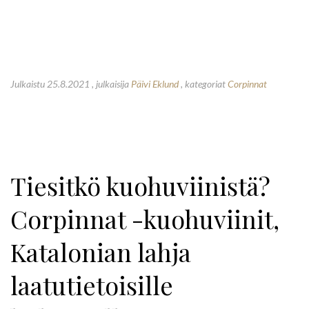
Julkaistu 25.8.2021
, julkaisija
Päivi Eklund
, kategoriat
Corpinnat
Tiesitkö kuohuviinistä?
Corpinnat -kuohuviinit,
Katalonian lahja
laatutietoisille