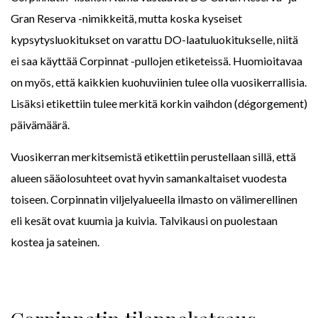
Gran Reserva -nimikkeitä, mutta koska kyseiset
kypsytysluokitukset on varattu DO-laatuluokitukselle, niitä
ei saa käyttää Corpinnat -pullojen etiketeissä. Huomioitavaa
on myös, että kaikkien kuohuviinien tulee olla vuosikerrallisia.
Lisäksi etikettiin tulee merkitä korkin vaihdon (dégorgement)
päivämäärä.
Vuosikerran merkitsemistä etikettiin perustellaan sillä, että
alueen sääolosuhteet ovat hyvin samankaltaiset vuodesta
toiseen. Corpinnatin viljelyalueella ilmasto on välimerellinen
eli kesät ovat kuumia ja kuivia. Talvikausi on puolestaan
kostea ja sateinen.