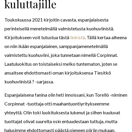
kuluttajille
Toukokuussa 2021 kirjoitin cavasta, espanjalaisesta
perinteisellä menetelmällä valmistetusta kuohuviinistä.
Kirjoitukseen voit tutustua tästä
linkistä
. Tällä kertaa aiheena
on niin ikään espanjalainen, samppanjamenetelmällä
valmistettu kuohuviini, joka tunnetaan nimellä Corpinnat.
Laatuluokitus on toistaiseksi melko tuntematon, joten se
ansaitsee ehdottomasti oman kirjoituksensa Tiesitkö
kuohuviinistä ? -sarjassa.
Espanjalaisena fanina olin heti innoissani, kun Torelló -niminen
Corpinnat -tuottaja otti maahantuontiyritykseemme
yhteyttä. Olin toki luokituksesta lukenut ja siihen kuuluvat
tuottajat olivat suurelta osin entuudestaan tuttuja, mutta
halusimme ehdottomasti päästä pieneen piiriin mukaan.