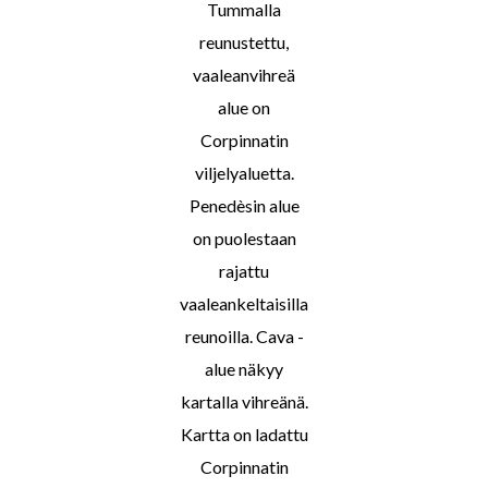
Tummalla
reunustettu,
vaaleanvihreä
alue on
Corpinnatin
viljelyaluetta.
Penedèsin alue
on puolestaan
rajattu
vaaleankeltaisilla
reunoilla. Cava -
alue näkyy
kartalla vihreänä.
Kartta on ladattu
Corpinnatin