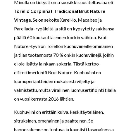
Minulla on tietysti oma suosikki suositeltavana eli
Torelló Corpinnat Tradicional Brut Nature
Vintage
. Se on sekoite Xarel-lo, Macabeo ja
Parellada -rypäleitä ja sitä on kypsytetty sakkansa
päällä 60 kuukautta ennen korkin vaihtoa. Brut
Nature -tyyli on Torellón kuohuviineille ominainen
ja tilan tuotannosta 70 % onkin kuohuviinejä, joihin
ei ole lisätty lainkaan sokeria. Tästä kertoo
etikettimerkintä Brut Nature. Kuohuviini on
luomuperiaatteiden mukaisesti viljelty ja
valmistettu, mutta virallinen luomusertifiointi tilalla
on vuosikerrasta 2016 lähtien.
Kuohuviini on erittäin kuiva, keskitäyteläinen,
sitruksinen, omenainen ja paahteinen. Se
happorakenne on tuntuva ja kauniisti tasapainossa