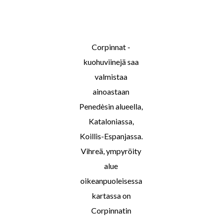
Corpinnat -
kuohuviinejä saa
valmistaa
ainoastaan
Penedèsin alueella,
Kataloniassa,
Koillis-Espanjassa.
Vihreä, ympyröity
alue
oikeanpuoleisessa
kartassa on
Corpinnatin