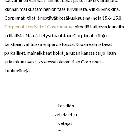
kasvaminen varmasti kiinnostavat jatkossakin vierailjoita,
kunhan matkustaminen on taas turvallista. Vinkkivinkkinä,
Corpinnat -tilat järjestävät kesäkuukausina (noin 15.6-15.8.)
Corpinnat Festival of Gastronomy
-nimellä kulkevia lounaita
ja illallisia. Nämä tietysti nautitaan Corpinnat -tilojen
tarkkaan valituissa ympäröistöissä. Ruoan valmistavat
paikalliset, maineikkaat kokit ja ruoan kanssa tarjoillaan
asiaankuuluvasti kyseessä olevan tilan Corpinnat -
kuohuviinejä.
Torellón
veljekset ja
vetäjät,