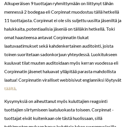
Alkuperäisen 9 tuottajan ryhmittymään on liittynyt tähän
mennessä 2 bodegaa eli Corpinnat muodostuu tällä hetkellä
11 tuottajasta. Corpinnat ei ole siis suljettu uusilta jäseniltä ja
halukkaita, potentiaalisia jäseniä on tälläkin hetkellä. Toki
omat haasteensa antavat Corpinnatin tiukat
laatuvaatimukset sekä kahdenkertainen auditointi, joista
toinen suoritetaan sadonkorjuun yhteydessä. Luokitukseen
kuuluvat tilat muuten auditoidaan myös kerran vuodessa eli
Corpinnatin jäsenet haluavat ylläpitää parasta mahdollista
laatua! Corpinnatin viralliset webbisivut englanniksi löytyvät
täältä
.
Kysymyksiä on aiheuttanut myös kuluttajien reagointi
tuottajien siirtymiseen laatuluokasta toiseen. Corpinnat -
tuottajat eivät kuitenkaan ole tästä huolissaan, sillä
tutkimusten mukaan harva kuluttaja lukee suurennuslasilla