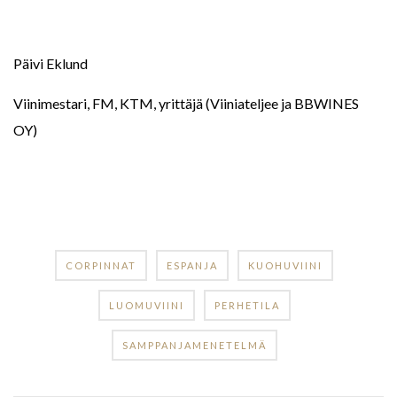
Päivi Eklund
Viinimestari, FM, KTM, yrittäjä (Viiniateljee ja BBWINES
OY)
CORPINNAT
ESPANJA
KUOHUVIINI
LUOMUVIINI
PERHETILA
SAMPPANJAMENETELMÄ