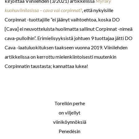
kirjoittaa Viinilehden (3/2021) artikkelissa
Myrsky
kuohuviinilasissa – cava vai corpinnat?
, että nykyisille
Corpinnat -tuottajille ”ei jäänyt vaihtoehtoa, koska DO
[Cava] ei neuvotteluista huolimatta sallinut Corpinnat -nimeä
cava-pulloihin”. Erimielisyyksistä johtuen 9 tuottajaa jätti DO
Cava -laatuluokituksen taakseen vuonna 2019. Viinilehden
artikkelissa on kerrottu mielenkiintoisesti muutenkin
Corpinnatin taustasta; kannattaa lukea!
Torellón perhe
on viljellyt
viiniköynnöksiä
Penedèsin