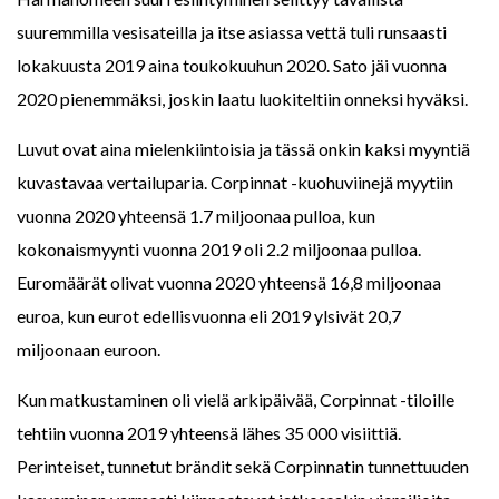
suuremmilla vesisateilla ja itse asiassa vettä tuli runsaasti
lokakuusta 2019 aina toukokuuhun 2020. Sato jäi vuonna
2020 pienemmäksi, joskin laatu luokiteltiin onneksi hyväksi.
Luvut ovat aina mielenkiintoisia ja tässä onkin kaksi myyntiä
kuvastavaa vertailuparia. Corpinnat -kuohuviinejä myytiin
vuonna 2020 yhteensä 1.7 miljoonaa pulloa, kun
kokonaismyynti vuonna 2019 oli 2.2 miljoonaa pulloa.
Euromäärät olivat vuonna 2020 yhteensä 16,8 miljoonaa
euroa, kun eurot edellisvuonna eli 2019 ylsivät 20,7
miljoonaan euroon.
Kun matkustaminen oli vielä arkipäivää, Corpinnat -tiloille
tehtiin vuonna 2019 yhteensä lähes 35 000 visiittiä.
Perinteiset, tunnetut brändit sekä Corpinnatin tunnettuuden