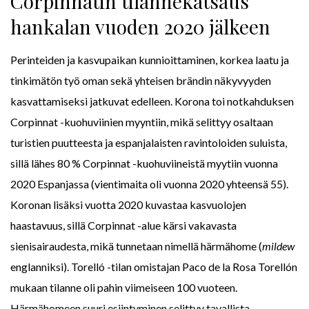
Corpinnatin tilannekatsaus
hankalan vuoden 2020 jälkeen
Perinteiden ja kasvupaikan kunnioittaminen, korkea laatu ja
tinkimätön työ oman sekä yhteisen brändin näkyvyyden
kasvattamiseksi jatkuvat edelleen. Korona toi notkahduksen
Corpinnat -kuohuviinien myyntiin, mikä selittyy osaltaan
turistien puutteesta ja espanjalaisten ravintoloiden suluista,
sillä lähes 80 % Corpinnat -kuohuviineistä myytiin vuonna
2020 Espanjassa (vientimaita oli vuonna 2020 yhteensä 55).
Koronan lisäksi vuotta 2020 kuvastaa kasvuolojen
haastavuus, sillä Corpinnat -alue kärsi vakavasta
sienisairaudesta, mikä tunnetaan nimellä härmähome (
mildew
englanniksi). Torelló -tilan omistajan Paco de la Rosa Torellón
mukaan tilanne oli pahin viimeiseen 100 vuoteen.
Härmähomeen suuri esiintyminen selittyy tavallista