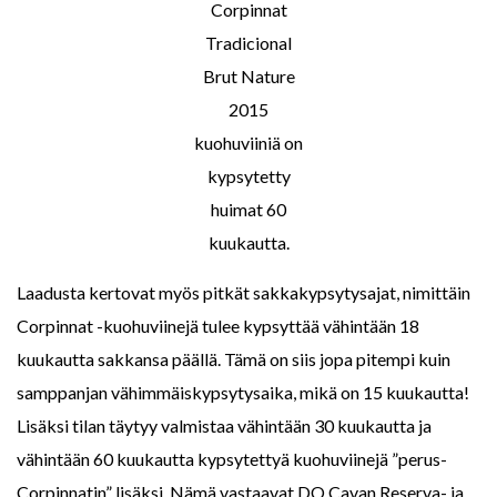
Corpinnat
Tradicional
Brut Nature
2015
kuohuviiniä on
kypsytetty
huimat 60
kuukautta.
Laadusta kertovat myös pitkät sakkakypsytysajat, nimittäin
Corpinnat -kuohuviinejä tulee kypsyttää vähintään 18
kuukautta sakkansa päällä. Tämä on siis jopa pitempi kuin
samppanjan vähimmäiskypsytysaika, mikä on 15 kuukautta!
Lisäksi tilan täytyy valmistaa vähintään 30 kuukautta ja
vähintään 60 kuukautta kypsytettyä kuohuviinejä ”perus-
Corpinnatin” lisäksi. Nämä vastaavat DO Cavan Reserva- ja