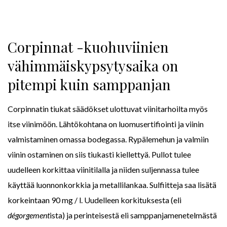
Corpinnat -kuohuviinien
vähimmäiskypsytysaika on
pitempi kuin samppanjan
Corpinnatin tiukat säädökset ulottuvat viinitarhoilta myös
itse viinimöön. Lähtökohtana on luomusertifiointi ja viinin
valmistaminen omassa bodegassa. Rypälemehun ja valmiin
viinin ostaminen on siis tiukasti kiellettyä. Pullot tulee
uudelleen korkittaa viinitilalla ja niiden suljennassa tulee
käyttää luonnonkorkkia ja metallilankaa. Sulfiitteja saa lisätä
korkeintaan 90 mg / l. Uudelleen korkituksesta (eli
dégorgement
ista) ja perinteisestä eli samppanjamenetelmästä