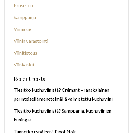
Prosecco
Samppanja
Viinialue
Viinin varastointi
Viinitietous
Viinivinkit
Recent posts
Tiesitkö kuohuviinistä? Crémant – ranskalainen
perinteisellä menetelmällä valmistettu kuohuviini
Tiesitkö kuohuviinistä? Samppanja, kuohuviinien
kuningas
Tunnetko rypäleen? Pinot Noir