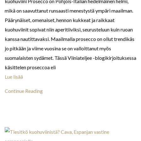
kuohuviini Prosecco on Pohjois-Italian hedelmäinen helmi,
mikä on saavuttanut runsaasti menestystä ympäri maailman.
Päärynäiset, omenaiset, hennon kukkeat ja raikkaat
kuohuviinit sopivat niin aperitiiviksi, seurusteluun kuin ruoan
kanssa nautittavaksi. Maailmalla prosecco on ollut trendikäs
jo pitkään ja viime vuosina se on valloittanut myös
suomalaisten sydämet. Tässä Viiniateljee -blogikirjoituksessa
käsittelen proseccoa eli
Lue lisää
Continue Reading