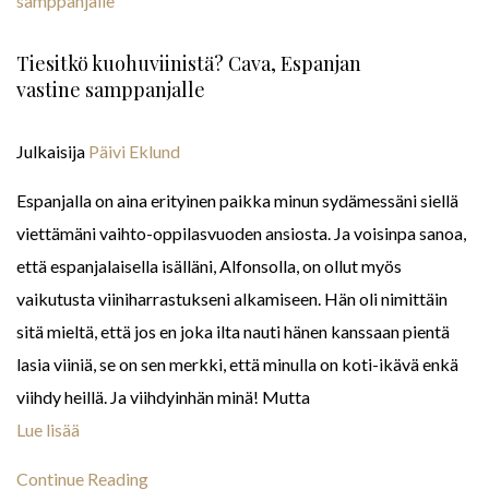
Tiesitkö kuohuviinistä? Cava, Espanjan
vastine samppanjalle
Julkaisija
Päivi Eklund
Espanjalla on aina erityinen paikka minun sydämessäni siellä
viettämäni vaihto-oppilasvuoden ansiosta. Ja voisinpa sanoa,
että espanjalaisella isälläni, Alfonsolla, on ollut myös
vaikutusta viiniharrastukseni alkamiseen. Hän oli nimittäin
sitä mieltä, että jos en joka ilta nauti hänen kanssaan pientä
lasia viiniä, se on sen merkki, että minulla on koti-ikävä enkä
viihdy heillä. Ja viihdyinhän minä! Mutta
Lue lisää
Continue Reading