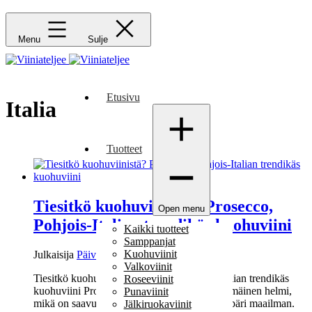
Menu
Sulje
Etusivu
Italia
Tuotteet
Tiesitkö kuohuviinistä? Prosecco,
Open menu
Pohjois-Italian trendikäs kuohuviini
Kaikki tuotteet
Samppanjat
Kuohuviinit
Julkaisija
Päivi Eklund
Valkoviinit
Tiesitkö kuohuviinistä? Prosecco, Pohjois-Italian trendikäs
Roseeviinit
kuohuviini Prosecco on Pohjois-Italian hedelmäinen helmi,
Punaviinit
mikä on saavuttanut runsaasti menestystä ympäri maailman.
Jälkiruokaviinit