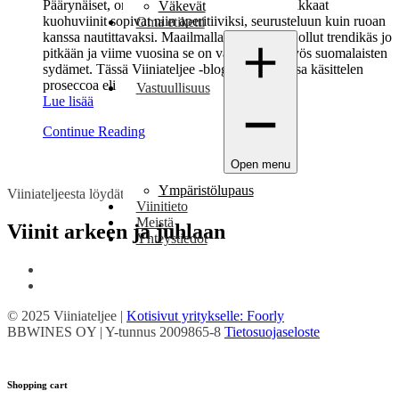
Päärynäiset, omenaiset, hennon kukkeat ja raikkaat
Väkevät
kuohuviinit sopivat niin aperitiiviksi, seurusteluun kuin ruoan
Oma etiketti
kanssa nautittavaksi. Maailmalla prosecco on ollut trendikäs jo
pitkään ja viime vuosina se on valloittanut myös suomalaisten
sydämet. Tässä Viiniateljee -blogikirjoituksessa käsittelen
proseccoa eli
Vastuullisuus
Lue lisää
Continue Reading
Open menu
Ympäristölupaus
Viiniateljeesta löydät
Viinitieto
Meistä
Viinit arkeen ja juhlaan
Yhteystiedot
© 2025 Viiniateljee |
Kotisivut yritykselle: Foorly
BBWINES OY | Y-tunnus 2009865-8
Tietosuojaseloste
Shopping cart