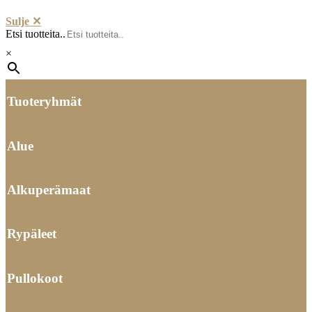
Sulje ✕
Etsi tuotteita..
×
Tuoteryhmät
Alue
Alkuperämaat
Rypäleet
Pullokoot