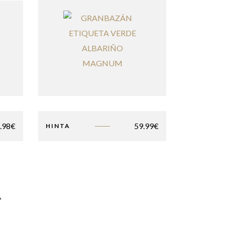
.98
€
59.99
€
HINTA
A