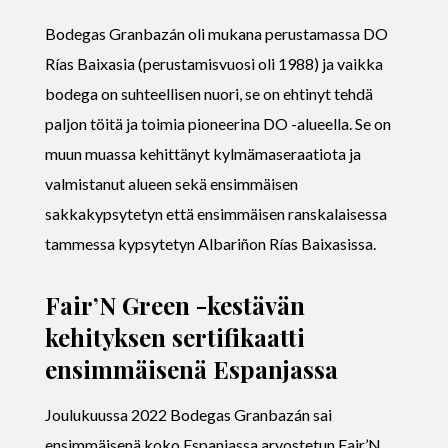
Bodegas Granbazán oli mukana perustamassa DO
Rías Baixasia (perustamisvuosi oli 1988) ja vaikka
bodega on suhteellisen nuori, se on ehtinyt tehdä
paljon töitä ja toimia pioneerina DO -alueella. Se on
muun muassa kehittänyt kylmämaseraatiota ja
valmistanut alueen sekä ensimmäisen
sakkakypsytetyn että ensimmäisen ranskalaisessa
tammessa kypsytetyn Albariñon Rías Baixasissa.
Fair’N Green -kestävän
kehityksen sertifikaatti
ensimmäisenä Espanjassa
Joulukuussa 2022 Bodegas Granbazán sai
ensimmäisenä koko Espanjassa arvostetun Fair’N