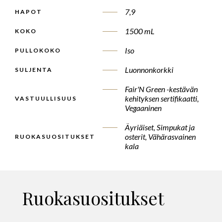
7,9
HAPOT
1500 mL
KOKO
Iso
PULLOKOKO
Luonnonkorkki
SULJENTA
Fair'N Green -kestävän
kehityksen sertifikaatti,
VASTUULLISUUS
Vegaaninen
Äyriäiset, Simpukat ja
osterit, Vähärasvainen
RUOKASUOSITUKSET
kala
Ruokasuositukset