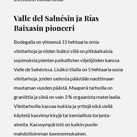
Valle del Salnésin ja Rías
Baixasin pioneeri
Bodegalla on yhteensä 15 hehtaaria omia
viinitarhoja ja niiden lisäksi sillä on pitkäaikaisia
sopimuksia pienten paikallisten viljelijöiden kanssa
Valle de Salnésissa. Lisäksi tilalla on 5 hehtaaria uusia
viinitarhoja, joiden sadosta päästään nauttimaan
muutaman vuoden päästä. Maaperä tarhoilla on
graniittia ja siinä on vain 3 % orgaanista materiaalia.
Viinitarhoilla kasvaa kukkia ja yrttejä eikä siellä
käytetä kasvimyrkkyjä tai kemiallisia torjunta-
aineita. Kasvuympäristö on kaikin puolin
mahdollisimman luonnonmukainen.