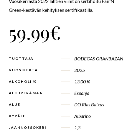
Vuosikerrasta 2022 lähtien viinit on sertifioitu Fair’N
Green-kestävän kehityksen sertifikaatilla.
59.99
€
BODEGAS GRANBAZAN
TUOTTAJA
2025
VUOSIKERTA
13,00 %
ALKOHOLI %
Espanja
ALKUPERÄMAA
DO Rias Baixas
ALUE
Albarino
RYPÄLE
1,3
JÄÄNNÖSSOKERI