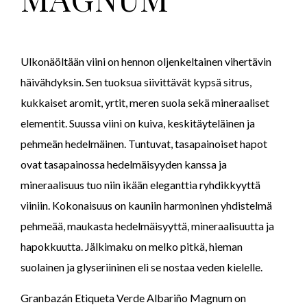
Ulkonäöltään viini on hennon oljenkeltainen vihertävin
häivähdyksin. Sen tuoksua siivittävät kypsä sitrus,
kukkaiset aromit, yrtit, meren suola sekä mineraaliset
elementit. Suussa viini on kuiva, keskitäyteläinen ja
pehmeän hedelmäinen. Tuntuvat, tasapainoiset hapot
ovat tasapainossa hedelmäisyyden kanssa ja
mineraalisuus tuo niin ikään eleganttia ryhdikkyyttä
viiniin. Kokonaisuus on kauniin harmoninen yhdistelmä
pehmeää, maukasta hedelmäisyyttä, mineraalisuutta ja
hapokkuutta. Jälkimaku on melko pitkä, hieman
suolainen ja glyseriininen eli se nostaa veden kielelle.
Granbazán Etiqueta Verde Albariño Magnum on