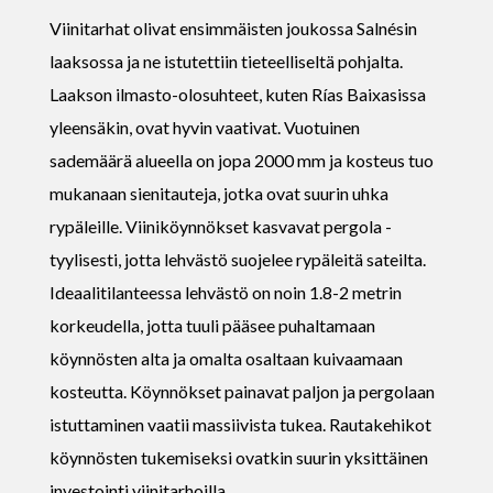
Viinitarhat olivat ensimmäisten joukossa Salnésin
laaksossa ja ne istutettiin tieteelliseltä pohjalta.
Laakson ilmasto-olosuhteet, kuten Rías Baixasissa
yleensäkin, ovat hyvin vaativat. Vuotuinen
sademäärä alueella on jopa 2000 mm ja kosteus tuo
mukanaan sienitauteja, jotka ovat suurin uhka
rypäleille. Viiniköynnökset kasvavat pergola -
tyylisesti, jotta lehvästö suojelee rypäleitä sateilta.
Ideaalitilanteessa lehvästö on noin 1.8-2 metrin
korkeudella, jotta tuuli pääsee puhaltamaan
köynnösten alta ja omalta osaltaan kuivaamaan
kosteutta. Köynnökset painavat paljon ja pergolaan
istuttaminen vaatii massiivista tukea. Rautakehikot
köynnösten tukemiseksi ovatkin suurin yksittäinen
investointi viinitarhoilla.