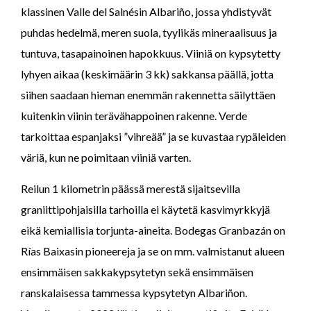
klassinen Valle del Salnésin Albariño, jossa yhdistyvät
puhdas hedelmä, meren suola, tyylikäs mineraalisuus ja
tuntuva, tasapainoinen hapokkuus. Viiniä on kypsytetty
lyhyen aikaa (keskimäärin 3 kk) sakkansa päällä, jotta
siihen saadaan hieman enemmän rakennetta säilyttäen
kuitenkin viinin terävähappoinen rakenne. Verde
tarkoittaa espanjaksi ”vihreää” ja se kuvastaa rypäleiden
väriä, kun ne poimitaan viiniä varten.
Reilun 1 kilometrin päässä merestä sijaitsevilla
graniittipohjaisilla tarhoilla ei käytetä kasvimyrkkyjä
eikä kemiallisia torjunta-aineita. Bodegas Granbazán on
Rías Baixasin pioneereja ja se on mm. valmistanut alueen
ensimmäisen sakkakypsytetyn sekä ensimmäisen
ranskalaisessa tammessa kypsytetyn Albariñon.