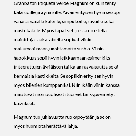
Granbazán Etiqueta Verde Magnum on kuin tehty
kalaruoille ja äyriäisille. Aivan erityisen hyvin se sopii
vähärasvaisille kaloille, simpukoille, ravuille sekä
mustekalalle. Myös tapakset, joissa on edellä
mainittuja raaka-aineita sopivat viinin
makumaailmaan, unohtamatta sushia. Viinin
hapokkuus sopii hyvin leikkaamaan esimerkiksi
friteerattujen äyriäisten tai kalan rasvaisuutta sekä
kermaisia kastikkeita. Se sopiikin erityisen hyvin
myös blienien kumppaniksi. Niin ikään viinin kanssa
maistuvat monipuolisesti tuoreet tai kypsennetyt
kasvikset.
Magnum tuo juhlavuutta ruokapöytään ja se on
myös huomiota herättävä lahja.