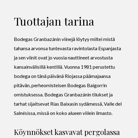
Tuottajan tarina
Bodegas Granbazánin viinejä löytyy miltei mistä
tahansa arvonsa tuntevasta ravintolasta Espanjasta
ja sen viinit ovat jo vuosia nauttineet arvostusta
kansainvälisillä kentillä. Vuonna 1981 perustettu
bodega on tänä päivänä Riojassa päämajaansa
pitävän, perheomisteisen Bodegas Baigorrin
omistuksessa. Bodegas Granbazánin tilukset ja
tarhat sijaitsevat Rías Baixasin sydämessä, Valle del
Salnésissa, missä on koko alueen viilein ilmasto.
Köynnökset kasvavat pergolassa