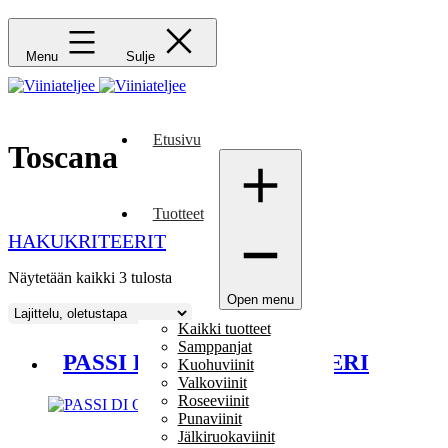
Menu
Sulje
Etusivu
Toscana
Tuotteet
HAKUKRITEERIT
Näytetään kaikki 3 tulosta
Open menu
Kaikki tuotteet
Samppanjat
PASSI DI ORMA BOLGHERI
Kuohuviinit
Valkoviinit
Roseeviinit
Punaviinit
Jälkiruokaviinit