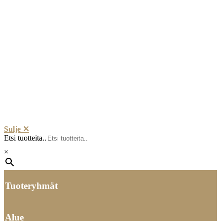
Sulje ✕
Etsi tuotteita..
×
Tuoteryhmät
Alue