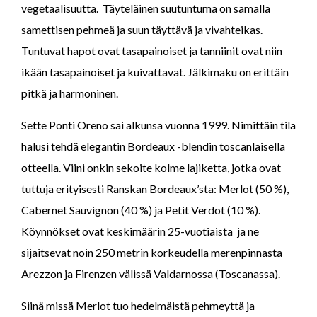
vegetaalisuutta. Täyteläinen suutuntuma on samalla
samettisen pehmeä ja suun täyttävä ja vivahteikas.
Tuntuvat hapot ovat tasapainoiset ja tanniinit ovat niin
ikään tasapainoiset ja kuivattavat. Jälkimaku on erittäin
pitkä ja harmoninen.
Sette Ponti Oreno sai alkunsa vuonna 1999. Nimittäin tila
halusi tehdä elegantin Bordeaux -blendin toscanlaisella
otteella. Viini onkin sekoite kolme lajiketta, jotka ovat
tuttuja erityisesti Ranskan Bordeaux’sta: Merlot (50 %),
Cabernet Sauvignon (40 %) ja Petit Verdot (10 %).
Köynnökset ovat keskimäärin 25-vuotiaista ja ne
sijaitsevat noin 250 metrin korkeudella merenpinnasta
Arezzon ja Firenzen välissä Valdarnossa (Toscanassa).
Siinä missä Merlot tuo hedelmäistä pehmeyttä ja