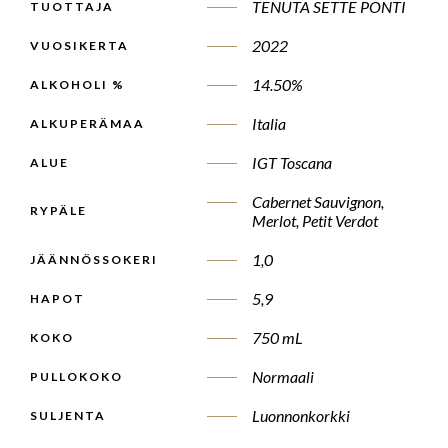
TENUTA SETTE PONTI
TUOTTAJA
2022
VUOSIKERTA
14.50%
ALKOHOLI %
Italia
ALKUPERÄMAA
IGT Toscana
ALUE
Cabernet Sauvignon,
RYPÄLE
Merlot, Petit Verdot
1,0
JÄÄNNÖSSOKERI
5,9
HAPOT
750 mL
KOKO
Normaali
PULLOKOKO
Luonnonkorkki
SULJENTA