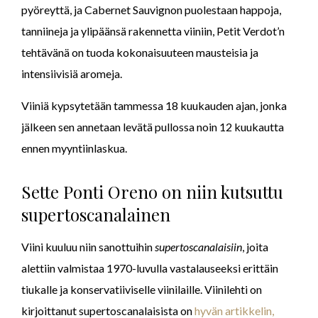
pyöreyttä, ja Cabernet Sauvignon puolestaan happoja,
tanniineja ja ylipäänsä rakennetta viiniin, Petit Verdot’n
tehtävänä on tuoda kokonaisuuteen mausteisia ja
intensiivisiä aromeja.
Viiniä kypsytetään tammessa 18 kuukauden ajan, jonka
jälkeen sen annetaan levätä pullossa noin 12 kuukautta
ennen myyntiinlaskua.
Sette Ponti Oreno on niin kutsuttu
supertoscanalainen
Viini kuuluu niin sanottuihin
supertoscanalaisiin
, joita
alettiin valmistaa 1970-luvulla vastalauseeksi erittäin
tiukalle ja konservatiiviselle viinilaille. Viinilehti on
kirjoittanut supertoscanalaisista on
hyvän artikkelin,