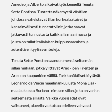
Amedeo ja Alberto alkoivat työskennellä Tenuta
Sette Pontissa. Tuoretta näkemystä viinitilan
johdossa vahvistavat tilan korkealaatuiset ja
kansainvälisesti tunnetut viinit, jotka saavat
jatkuvasti tunnustusta kaikkialla maailmassa ja
joista on tullut italialaisen huippuosaamisen ja
autenttisen tyylin symboleja.
Tenuta Sette Ponti on saanut nimensä seitsemän
sillan mukaan, jotka ylittävät Arno -joen Firenzen ja
Arezzon kaupunkien välillä. Tarkkanäköiset löytävät
Leonardo da Vincin maailmankuulusta Mona Lisa -
maalauksesta Buriano -nimisen sillan, joka on vanhin
seitsemästä sillasta. Vaikka vuosisadat ovat
vaihtuneet, alueella vaikuttaa edelleen vahvasti