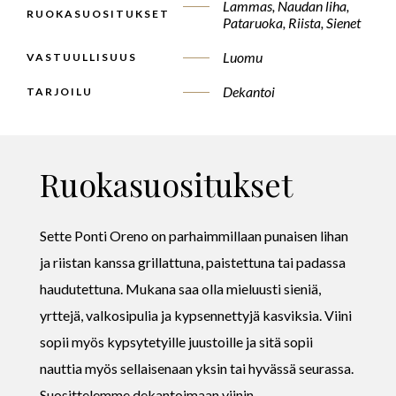
Lammas, Naudan liha,
RUOKASUOSITUKSET
Pataruoka, Riista, Sienet
Luomu
VASTUULLISUUS
Dekantoi
TARJOILU
Ruokasuositukset
Sette Ponti Oreno on parhaimmillaan punaisen lihan
ja riistan kanssa grillattuna, paistettuna tai padassa
haudutettuna. Mukana saa olla mieluusti sieniä,
yrttejä, valkosipulia ja kypsennettyjä kasviksia. Viini
sopii myös kypsytetyille juustoille ja sitä sopii
nauttia myös sellaisenaan yksin tai hyvässä seurassa.
Suosittelemme dekantoimaan viinin.