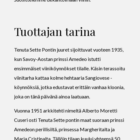
Tuottajan tarina
Tenuta Sette Pontin juuret sijoittuvat vuoteen 1935,
kun Savoy-Aostan prinssi Amedeo istutti
ensimmäiset viiniköynnökset tilalle. Käsin terassoitu
viinitarha kattaa kolme hehtaaria Sangiovese -
köynnöksiä, jotka edustavat erittäin vanhaa kloonia,
joka on tänä päivänä ainoa laatuaan.
Vuonna 1951 arkkitehti nimeltä Alberto Moretti
Cuseri osti Tenuta Sette pontin maat suoraan prinssi
Amedeon perillisiltä, prinsessa Margheritalta ja
Maria Cristinalta. Tällöin tilaan kuului yhteensä 50