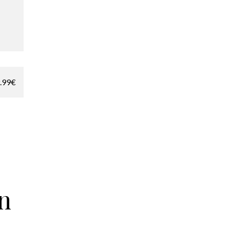
.99
€
an