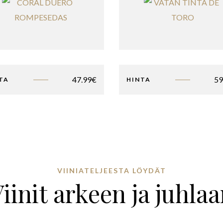
47.99
€
59
TA
HINTA
VIINIATELJEESTA LÖYDÄT
iinit arkeen ja juhla