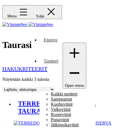
Menu
Sulje
Etusivu
Taurasi
Tuotteet
HAKUKRITEERIT
Näytetään kaikki 3 tulosta
Open menu
Kaikki tuotteet
Samppanjat
TERREDORA CAMPORE
Kuohuviinit
Valkoviinit
TAURASI RISERVA
Roseeviinit
Punaviinit
Jälkiruokaviinit