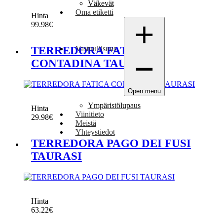
Väkevät
Oma etiketti
Hinta
99.98
€
TERREDORA FATICA
Vastuullisuus
CONTADINA TAURASI
Open menu
Ympäristölupaus
Hinta
Viinitieto
29.98
€
Meistä
Yhteystiedot
TERREDORA PAGO DEI FUSI
TAURASI
Hinta
63.22
€