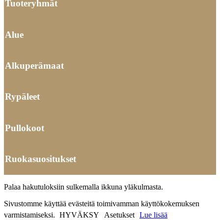
Tuoteryhmät
Alue
Alkuperämaat
Rypäleet
Pullokoot
Ruokasuositukset
Palaa hakutuloksiin sulkemalla ikkuna yläkulmasta.
Sivustomme käyttää evästeitä toimivamman käyttökokemuksen
varmistamiseksi.
HYVÄKSY
Asetukset
Lue lisää