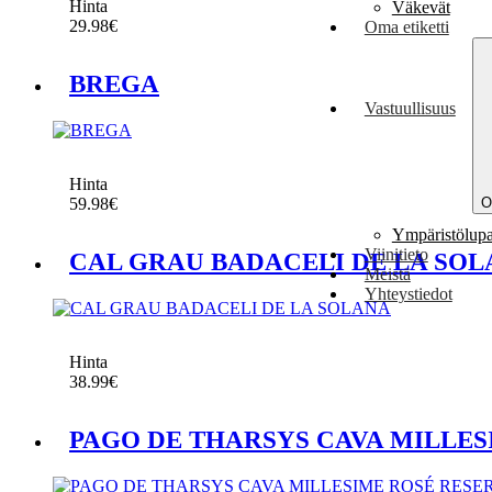
Hinta
Väkevät
29.98
€
Oma etiketti
BREGA
Vastuullisuus
Hinta
59.98
€
O
Ympäristölup
Viinitieto
CAL GRAU BADACELI DE LA SO
Meistä
Yhteystiedot
Hinta
38.99
€
PAGO DE THARSYS CAVA MILLES