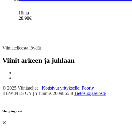
Hinta
28.98
€
Viiniateljeesta löydät
Viinit arkeen ja juhlaan
© 2025 Viiniateljee |
Kotisivut yritykselle: Foorly
BBWINES OY | Y-tunnus 2009865-8
Tietosuojaseloste
Shopping cart