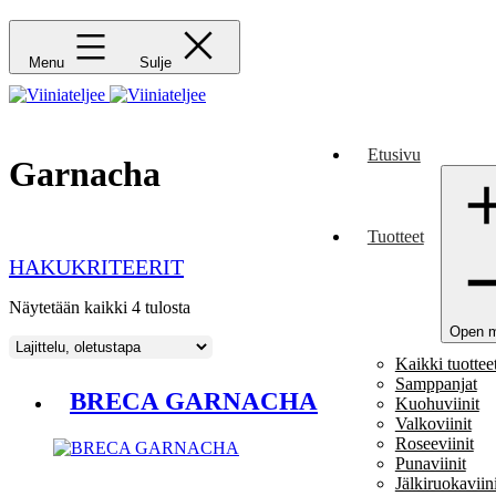
Menu
Sulje
Etusivu
Garnacha
Tuotteet
HAKUKRITEERIT
Näytetään kaikki 4 tulosta
Open 
Kaikki tuottee
Samppanjat
BRECA GARNACHA
Kuohuviinit
Valkoviinit
Roseeviinit
Punaviinit
Jälkiruokaviini