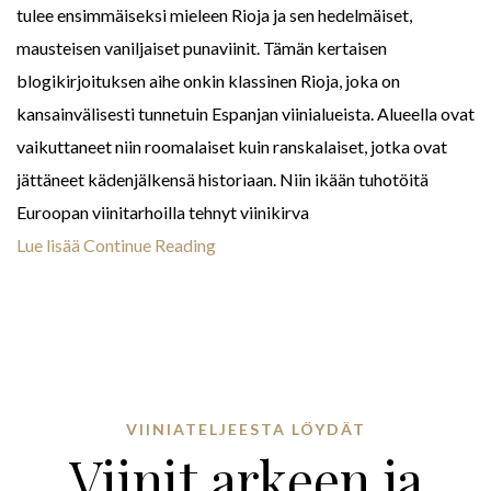
tulee ensimmäiseksi mieleen Rioja ja sen hedelmäiset,
mausteisen vaniljaiset punaviinit. Tämän kertaisen
blogikirjoituksen aihe onkin klassinen Rioja, joka on
kansainvälisesti tunnetuin Espanjan viinialueista. Alueella ovat
vaikuttaneet niin roomalaiset kuin ranskalaiset, jotka ovat
jättäneet kädenjälkensä historiaan. Niin ikään tuhotöitä
Euroopan viinitarhoilla tehnyt viinikirva
Lue lisää
Continue Reading
VIINIATELJEESTA LÖYDÄT
Viinit arkeen ja