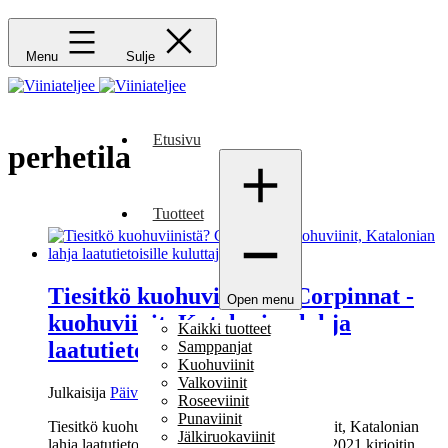
Menu
Sulje
Etusivu
perhetila
Tuotteet
Tiesitkö kuohuviinistä? Corpinnat -
Open menu
kuohuviinit, Katalonian lahja
Kaikki tuotteet
laatutietoisille kuluttajille
Samppanjat
Kuohuviinit
Valkoviinit
Julkaisija
Päivi Eklund
Roseeviinit
Punaviinit
Tiesitkö kuohuviinistä? Corpinnat -kuohuviinit, Katalonian
Jälkiruokaviinit
lahja laatutietoisille kuluttajille Toukokuussa 2021 kirjoitin