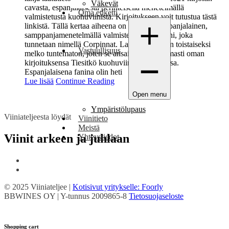
Väkevät
cavasta, espanjalaisesta perinteisellä menetelmällä
Oma etiketti
valmistetusta kuohuviinistä. Kirjoitukseen voit tutustua tästä
linkistä. Tällä kertaa aiheena on niin ikään espanjalainen,
samppanjamenetelmällä valmistettu kuohuviini, joka
tunnetaan nimellä Corpinnat. Laatuluokitus on toistaiseksi
Vastuullisuus
melko tuntematon, joten se ansaitsee ehdottomasti oman
kirjoituksensa Tiesitkö kuohuviinistä ? -sarjassa.
Espanjalaisena fanina olin heti
Lue lisää
Continue Reading
Open menu
Ympäristölupaus
Viiniateljeesta löydät
Viinitieto
Meistä
Viinit arkeen ja juhlaan
Yhteystiedot
© 2025 Viiniateljee |
Kotisivut yritykselle: Foorly
BBWINES OY | Y-tunnus 2009865-8
Tietosuojaseloste
Shopping cart