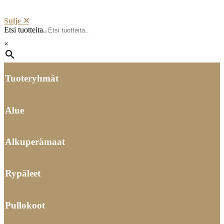
Sulje ✕
Etsi tuotteita..
×
Tuoteryhmät
Alue
Alkuperämaat
Rypäleet
Pullokoot