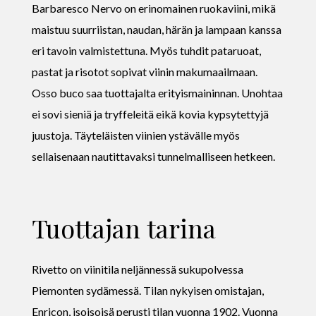
Barbaresco Nervo on erinomainen ruokaviini, mikä
maistuu suurriistan, naudan, härän ja lampaan kanssa
eri tavoin valmistettuna. Myös tuhdit pataruoat,
pastat ja risotot sopivat viinin makumaailmaan.
Osso buco saa tuottajalta erityismaininnan. Unohtaa
ei sovi sieniä ja tryffeleitä eikä kovia kypsytettyjä
juustoja. Täyteläisten viinien ystävälle myös
sellaisenaan nautittavaksi tunnelmalliseen hetkeen.
Tuottajan tarina
Rivetto on viinitila neljännessä sukupolvessa
Piemonten sydämessä. Tilan nykyisen omistajan,
Enricon, isoisoisä perusti tilan vuonna 1902. Vuonna