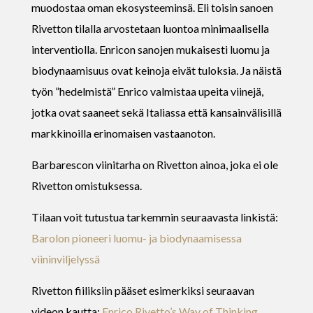
muodostaa oman ekosysteeminsä. Eli toisin sanoen
Rivetton tilalla arvostetaan luontoa minimaalisella
interventiolla. Enricon sanojen mukaisesti luomu ja
biodynaamisuus ovat keinoja eivät tuloksia. Ja näistä
työn ”hedelmistä” Enrico valmistaa upeita viinejä,
jotka ovat saaneet sekä Italiassa että kansainvälisillä
markkinoilla erinomaisen vastaanoton.
Barbarescon viinitarha on Rivetton ainoa, joka ei ole
Rivetton omistuksessa.
Tilaan voit tutustua tarkemmin seuraavasta linkistä:
Barolon pioneeri luomu- ja biodynaamisessa
viininviljelyssä
Rivetton fiiliksiin pääset esimerkiksi seuraavan
videon kautta:
Enrico Rivetto’s Way of Thinking