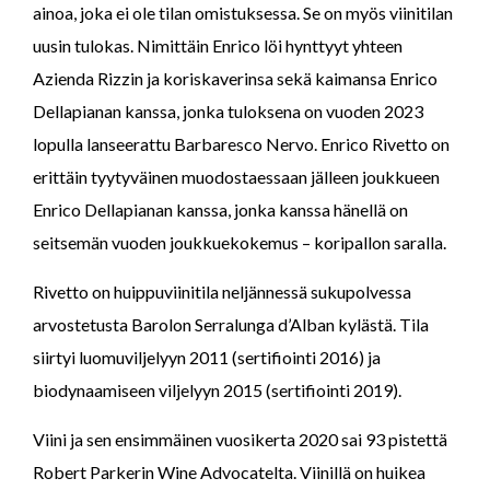
ainoa, joka ei ole tilan omistuksessa. Se on myös viinitilan
uusin tulokas. Nimittäin Enrico löi hynttyyt yhteen
Azienda Rizzin ja koriskaverinsa sekä kaimansa Enrico
Dellapianan kanssa, jonka tuloksena on vuoden 2023
lopulla lanseerattu Barbaresco Nervo. Enrico Rivetto on
erittäin tyytyväinen muodostaessaan jälleen joukkueen
Enrico Dellapianan kanssa, jonka kanssa hänellä on
seitsemän vuoden joukkuekokemus – koripallon saralla.
Rivetto on huippuviinitila neljännessä sukupolvessa
arvostetusta Barolon Serralunga d’Alban kylästä. Tila
siirtyi luomuviljelyyn 2011 (sertifiointi 2016) ja
biodynaamiseen viljelyyn 2015 (sertifiointi 2019).
Viini ja sen ensimmäinen vuosikerta 2020 sai 93 pistettä
Robert Parkerin Wine Advocatelta. Viinillä on huikea