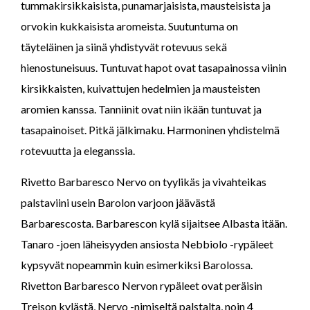
tummakirsikkaisista, punamarjaisista, mausteisista ja
orvokin kukkaisista aromeista. Suutuntuma on
täyteläinen ja siinä yhdistyvät rotevuus sekä
hienostuneisuus. Tuntuvat hapot ovat tasapainossa viinin
kirsikkaisten, kuivattujen hedelmien ja mausteisten
aromien kanssa. Tanniinit ovat niin ikään tuntuvat ja
tasapainoiset. Pitkä jälkimaku. Harmoninen yhdistelmä
rotevuutta ja eleganssia.
Rivetto Barbaresco Nervo on tyylikäs ja vivahteikas
palstaviini usein Barolon varjoon jäävästä
Barbarescosta. Barbarescon kylä sijaitsee Albasta itään.
Tanaro -joen läheisyyden ansiosta Nebbiolo -rypäleet
kypsyvät nopeammin kuin esimerkiksi Barolossa.
Rivetton Barbaresco Nervon rypäleet ovat peräisin
Treison kylästä, Nervo -nimiseltä palstalta, noin 4