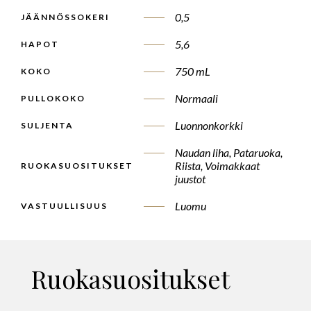
0,5
JÄÄNNÖSSOKERI
5,6
HAPOT
750 mL
KOKO
Normaali
PULLOKOKO
Luonnonkorkki
SULJENTA
Naudan liha, Pataruoka,
Riista, Voimakkaat
RUOKASUOSITUKSET
juustot
Luomu
VASTUULLISUUS
Ruokasuositukset