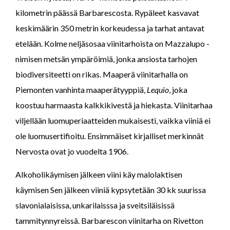
kilometrin päässä Barbarescosta. Rypäleet kasvavat
keskimäärin 350 metrin korkeudessa ja tarhat antavat
etelään. Kolme neljäsosaa viinitarhoista on Mazzalupo -
nimisen metsän ympäröimiä, jonka ansiosta tarhojen
biodiversiteetti on rikas. Maaperä viinitarhalla on
Piemonten vanhinta maaperätyyppiä,
Lequio
, joka
koostuu harmaasta kalkkikivestä ja hiekasta. Viinitarhaa
viljellään luomuperiaatteiden mukaisesti, vaikka viiniä ei
ole luomusertifioitu. Ensimmäiset kirjalliset merkinnät
Nervosta ovat jo vuodelta 1906.
Alkoholikäymisen jälkeen viini käy malolaktisen
käymisen Sen jälkeen viiniä kypsytetään 30 kk suurissa
slavonialaisissa, unkarilaisssa ja sveitsiläisissä
tammitynnyreissä. Barbarescon viinitarha on Rivetton