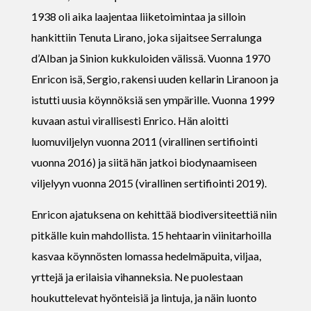
1938 oli aika laajentaa liiketoimintaa ja silloin
hankittiin Tenuta Lirano, joka sijaitsee Serralunga
d’Alban ja Sinion kukkuloiden välissä. Vuonna 1970
Enricon isä, Sergio, rakensi uuden kellarin Liranoon ja
istutti uusia köynnöksiä sen ympärille. Vuonna 1999
kuvaan astui virallisesti Enrico. Hän aloitti
luomuviljelyn vuonna 2011 (virallinen sertifiointi
vuonna 2016) ja siitä hän jatkoi biodynaamiseen
viljelyyn vuonna 2015 (virallinen sertifiointi 2019).
Enricon ajatuksena on kehittää biodiversiteettiä niin
pitkälle kuin mahdollista. 15 hehtaarin viinitarhoilla
kasvaa köynnösten lomassa hedelmäpuita, viljaa,
yrttejä ja erilaisia vihanneksia. Ne puolestaan
houkuttelevat hyönteisiä ja lintuja, ja näin luonto