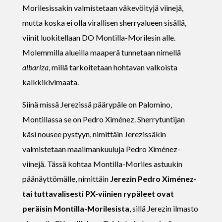
Morilesissakin valmistetaan väkevöityjä viinejä,
mutta koska ei olla virallisen sherryalueen sisällä,
viinit luokitellaan DO Montilla-Morilesin alle.
Molemmilla alueilla maaperä tunnetaan nimellä
albariza
, millä tarkoitetaan hohtavan valkoista
kalkkikivimaata.
Siinä missä Jerezissä päärypäle on Palomino,
Montillassa se on Pedro Ximénez. Sherrytuntijan
käsi nousee pystyyn, nimittäin Jerezissäkin
valmistetaan maailmankuuluja Pedro Ximénez-
viinejä. Tässä kohtaa Montilla-Moriles astuukin
päänäyttömälle, nimittäin
Jerezin Pedro Ximénez-
tai tuttavalisesti PX-viinien rypäleet ovat
peräisin Montilla-Morilesista
, sillä Jerezin ilmasto