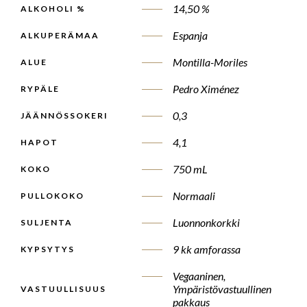
14,50 %
ALKOHOLI %
Espanja
ALKUPERÄMAA
Montilla-Moriles
ALUE
Pedro Ximénez
RYPÄLE
0,3
JÄÄNNÖSSOKERI
4,1
HAPOT
750 mL
KOKO
Normaali
PULLOKOKO
Luonnonkorkki
SULJENTA
9 kk amforassa
KYPSYTYS
Vegaaninen,
Ympäristövastuullinen
VASTUULLISUUS
pakkaus