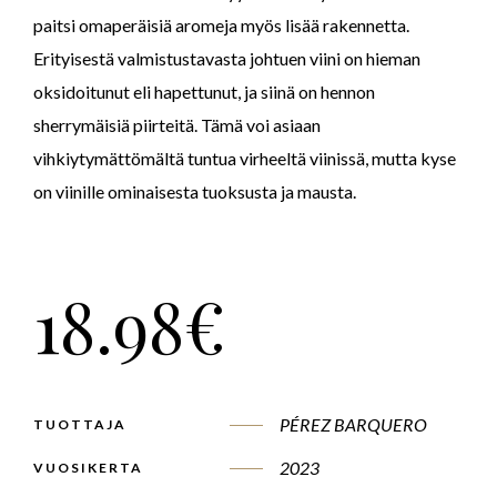
paitsi omaperäisiä aromeja myös lisää rakennetta.
Erityisestä valmistustavasta
johtuen viini on hieman
oksidoitunut eli hapettunut, ja siinä on hennon
sherrymäisiä piirteitä. Tämä voi asiaan
vihkiytymättömältä tuntua virheeltä viinissä, mutta kyse
on viinille ominaisesta tuoksusta ja mausta.
18.98
€
PÉREZ BARQUERO
TUOTTAJA
2023
VUOSIKERTA