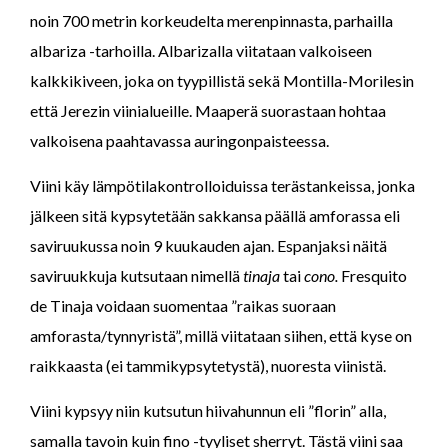
noin 700 metrin korkeudelta merenpinnasta, parhailla
albariza -tarhoilla. Albarizalla viitataan valkoiseen
kalkkikiveen, joka on tyypillistä sekä Montilla-Morilesin
että Jerezin viinialueille. Maaperä suorastaan hohtaa
valkoisena paahtavassa auringonpaisteessa.
Viini käy lämpötilakontrolloiduissa terästankeissa, jonka
jälkeen sitä kypsytetään sakkansa päällä amforassa eli
saviruukussa noin 9 kuukauden ajan. Espanjaksi näitä
saviruukkuja kutsutaan nimellä
tinaja
tai
cono.
Fresquito
de Tinaja voidaan suomentaa ”raikas suoraan
amforasta/tynnyristä”, millä viitataan siihen, että kyse on
raikkaasta (ei tammikypsytetystä), nuoresta viinistä.
Viini kypsyy niin kutsutun hiivahunnun eli ”florin” alla,
samalla tavoin kuin fino -tyyliset sherryt. Tästä viini saa