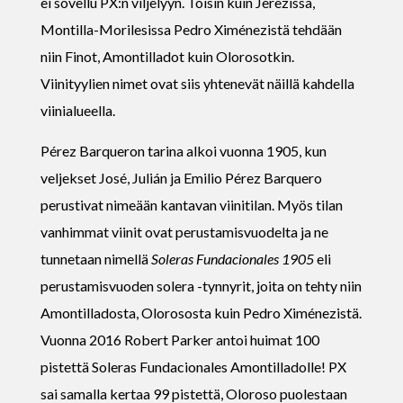
ei sovellu PX:n viljelyyn. Toisin kuin Jerezissä,
Montilla-Morilesissa Pedro Ximénezistä tehdään
niin Finot, Amontilladot kuin Olorosotkin.
Viinityylien nimet ovat siis yhtenevät näillä kahdella
viinialueella.
Pérez Barqueron tarina alkoi vuonna 1905, kun
veljekset José, Julián ja Emilio Pérez Barquero
perustivat nimeään kantavan viinitilan. Myös tilan
vanhimmat viinit ovat perustamisvuodelta ja ne
tunnetaan nimellä
Soleras Fundacionales 1905
eli
perustamisvuoden solera -tynnyrit, joita on tehty niin
Amontilladosta, Olorososta kuin Pedro Ximénezistä.
Vuonna 2016 Robert Parker antoi huimat 100
pistettä Soleras Fundacionales Amontilladolle! PX
sai samalla kertaa 99 pistettä, Oloroso puolestaan