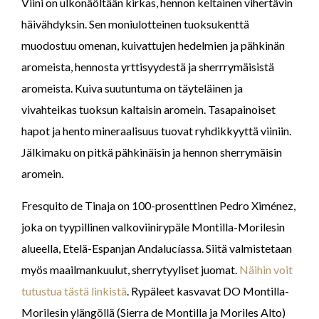
Viini on ulkonäöltään kirkas, hennon keltainen vihertävin
häivähdyksin. Sen moniulotteinen tuoksukenttä
muodostuu omenan, kuivattujen hedelmien ja pähkinän
aromeista, hennosta yrttisyydestä ja sherrrymäisistä
aromeista. Kuiva suutuntuma on täyteläinen ja
vivahteikas tuoksun kaltaisin aromein. Tasapainoiset
hapot ja hento mineraalisuus tuovat ryhdikkyyttä viiniin.
Jälkimaku on pitkä pähkinäisin ja hennon sherrymäisin
aromein.
Fresquito de Tinaja on 100-prosenttinen Pedro Ximénez,
joka on tyypillinen valkoviinirypäle Montilla-Morilesin
alueella, Etelä-Espanjan Andalucíassa. Siitä valmistetaan
myös maailmankuulut, sherrytyyliset juomat.
Näihin voit
tutustua tästä linkistä
. Rypäleet kasvavat DO Montilla-
Morilesin ylängöllä (Sierra de Montilla ja Moriles Alto)