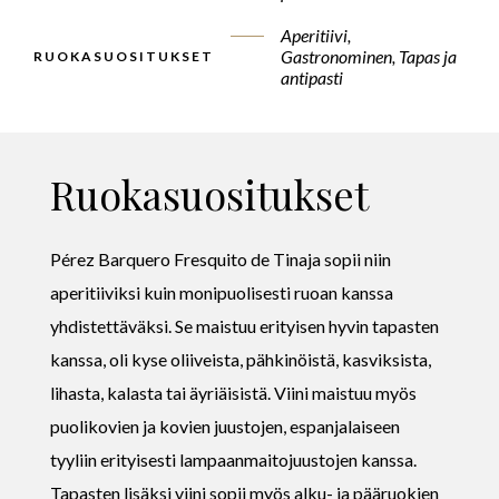
Aperitiivi,
Gastronominen, Tapas ja
RUOKASUOSITUKSET
antipasti
Ruokasuositukset
Pérez Barquero Fresquito de Tinaja sopii niin
aperitiiviksi kuin monipuolisesti ruoan kanssa
yhdistettäväksi. Se maistuu erityisen hyvin tapasten
kanssa, oli kyse oliiveista, pähkinöistä, kasviksista,
lihasta, kalasta tai äyriäisistä. Viini maistuu myös
puolikovien ja kovien juustojen, espanjalaiseen
tyyliin erityisesti lampaanmaitojuustojen kanssa.
Tapasten lisäksi viini sopii myös alku- ja pääruokien