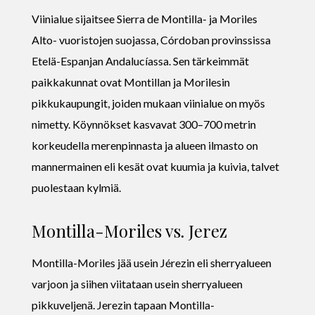
Viinialue sijaitsee Sierra de Montilla- ja Moriles
Alto- vuoristojen suojassa, Córdoban provinssissa
Etelä-Espanjan Andalucíassa. Sen tärkeimmät
paikkakunnat ovat Montillan ja Morilesin
pikkukaupungit, joiden mukaan viinialue on myös
nimetty. Köynnökset kasvavat 300–700 metrin
korkeudella merenpinnasta ja alueen ilmasto on
mannermainen eli kesät ovat kuumia ja kuivia, talvet
puolestaan kylmiä.
Montilla-Moriles vs. Jerez
Montilla-Moriles jää usein Jérezin eli sherryalueen
varjoon ja siihen viitataan usein sherryalueen
pikkuveljenä. Jerezin tapaan Montilla-