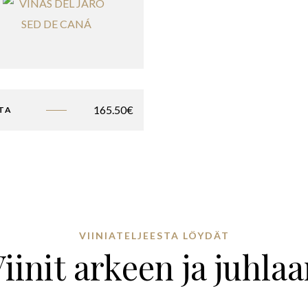
165.50
€
TA
VIINIATELJEESTA LÖYDÄT
iinit arkeen ja juhla