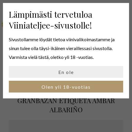
Lämpimästi tervetuloa
MENU
Viiniateljee-sivustolle!
Sivustollamme löydät tietoa viinivalikoimastamme ja
sinun tulee olla täysi-ikäinen vieraillessasi sivustolla.
ÁMBAR
Varmista vielä tästä, oletko yli 18 -vuotias.
En ole
HAKUKRITEERIT
Olen yli 18-vuotias
GRANBAZÁN ETIQUETA ÁMBAR
ALBARIÑO