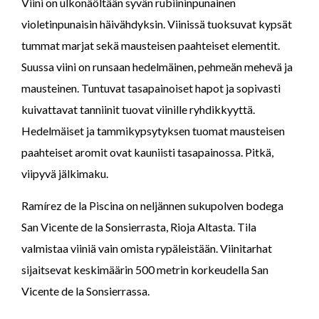
Viini on ulkonäöltään syvän rubiininpunainen
violetinpunaisin häivähdyksin. Viinissä tuoksuvat kypsät
tummat marjat sekä mausteisen paahteiset elementit.
Suussa viini on runsaan hedelmäinen, pehmeän mehevä ja
mausteinen. Tuntuvat tasapainoiset hapot ja sopivasti
kuivattavat tanniinit tuovat viinille ryhdikkyyttä.
Hedelmäiset ja tammikypsytyksen tuomat mausteisen
paahteiset aromit ovat kauniisti tasapainossa. Pitkä,
viipyvä jälkimaku.
Ramírez de la Piscina on neljännen sukupolven bodega
San Vicente de la Sonsierrasta, Rioja Altasta. Tila
valmistaa viiniä vain omista rypäleistään. Viinitarhat
sijaitsevat keskimäärin 500 metrin korkeudella San
Vicente de la Sonsierrassa.