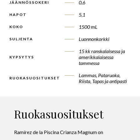
0,6
JÄÄNNÖSSOKERI
5,1
HAPOT
1500 mL
KOKO
Luonnonkorkki
SULJENTA
15 kk ranskalaisessa ja
amerikkalaisessa
KYPSYTYS
tammessa
Lammas, Pataruoka,
RUOKASUOSITUKSET
Riista, Tapas ja antipasti
Ruokasuositukset
Ramírez de la Piscina Crianza Magnum on