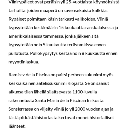
Viinirypäleet ovat peräisin yli 25-vuotiaista köynnöksistä
tarhoilta, joiden maaperä on savensekaista kalkkia.
Rypäleet poimitaan käsin tarkasti valikoiden. Viiniä
kypsytetään keskimäärin 15 kuukautta ranskalaisessa ja
amerikkalaisessa tammessa, jonka jälkeen sitä
kypsytetään noin 5 kuukautta terästankissa ennen
pullotusta. Pullokypsytys kestää noin 8 kuukautta ennen
myyntiinlaskua.
Ramírez de la Piscina on paitsi perheen sukunimi myös
keskiaikainen aatelissukunimi Riojasta. Se on saanut
alkunsa tilan lähellä sijaitsevasta 1100-luvulla
rakennetusta Santa María de la Piscinan kirkosta.
Sonsierrassa on viljelty viiniä jo yli 2000 vuoden ajan ja
tästä pitkästä historiasta kertovat monet historialliset
jäänteet.