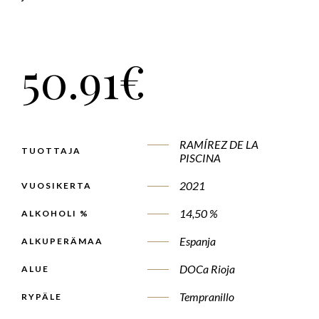
50.91
€
RAMÍREZ DE LA
TUOTTAJA
PISCINA
2021
VUOSIKERTA
14,50 %
ALKOHOLI %
Espanja
ALKUPERÄMAA
DOCa Rioja
ALUE
Tempranillo
RYPÄLE