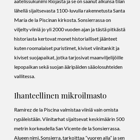
aatelissukunimi Riojasta ja se on saanut alkunsa tilan
lähellä sijaitsevasta 1100-luvulla rakennetusta Santa
María de la Piscinan kirkosta. Sonsierrassa on
viljelty viiniä jo yli 2000 vuoden ajan ja tästä pitkästä
historiasta kertovat monet historialliset jäänteet
kuten roomalaiset puristimet, kiviset viinitankit ja
kiviset suojapaikat, jotka tarjosivat maanviljelijöille
lepopaikan sekä suojan ääripäiden sääolosuhteiden
vallitessa.
Ihanteellinen mikroilmasto
Ramírez de la Piscina valmistaa viiniä vain omista
rypäleistään. Viinitarhat sijaitsevat keskimäärin 500
metrin korkeudella San Vicente de la Sonsierrassa.
Alueen nimi, Sonsierra, tarkoittaa ”vuoren alla” ja sen