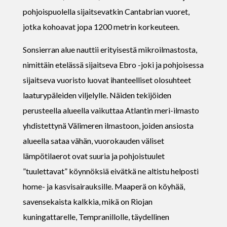
pohjoispuolella sijaitsevatkin Cantabrian vuoret,
jotka kohoavat jopa 1200 metrin korkeuteen.
Sonsierran alue nauttii erityisestä mikroilmastosta,
nimittäin etelässä sijaitseva Ebro -joki ja pohjoisessa
sijaitseva vuoristo luovat ihanteelliset olosuhteet
laaturypäleiden viljelylle. Näiden tekijöiden
perusteella alueella vaikuttaa Atlantin meri-ilmasto
yhdistettynä Välimeren ilmastoon, joiden ansiosta
alueella sataa vähän, vuorokauden väliset
lämpötilaerot ovat suuria ja pohjoistuulet
”tuulettavat” köynnöksiä eivätkä ne altistu helposti
home- ja kasvisairauksille. Maaperä on köyhää,
savensekaista kalkkia, mikä on Riojan
kuningattarelle, Tempranillolle, täydellinen