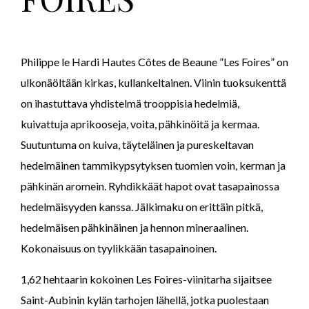
Philippe le Hardi Hautes Côtes de Beaune ”Les Foires” on
ulkonäöltään kirkas, kullankeltainen. Viinin tuoksukenttä
on ihastuttava yhdistelmä trooppisia hedelmiä,
kuivattuja aprikooseja, voita, pähkinöitä ja kermaa.
Suutuntuma on kuiva, täyteläinen ja pureskeltavan
hedelmäinen tammikypsytyksen tuomien voin, kerman ja
pähkinän aromein. Ryhdikkäät hapot ovat tasapainossa
hedelmäisyyden kanssa. Jälkimaku on erittäin pitkä,
hedelmäisen pähkinäinen ja hennon mineraalinen.
Kokonaisuus on tyylikkään tasapainoinen.
1,62 hehtaarin kokoinen Les Foires-viinitarha sijaitsee
Saint-Aubinin kylän tarhojen lähellä, jotka puolestaan