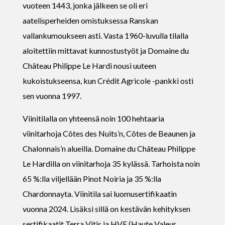
vuoteen 1443, jonka jälkeen se oli eri
aatelisperheiden omistuksessa Ranskan
vallankumoukseen asti. Vasta 1960-luvulla tilalla
aloitettiin mittavat kunnostustyöt ja Domaine du
Château Philippe Le Hardi nousi uuteen
kukoistukseensa, kun Crédit Agricole -pankki osti
sen vuonna 1997.
Viinitilalla on yhteensä noin 100 hehtaaria
viinitarhoja Côtes des Nuits’n, Côtes de Beaunen ja
Chalonnais’n alueilla. Domaine du Château Philippe
Le Hardilla on viinitarhoja 35 kylässä. Tarhoista noin
65 %:lla viljellään Pinot Noiria ja 35 %:lla
Chardonnayta. Viinitila sai luomusertifikaatin
vuonna 2024. Lisäksi sillä on kestävän kehityksen
sertifikaatit Terra Vitis ja HVE (Haute Valeur