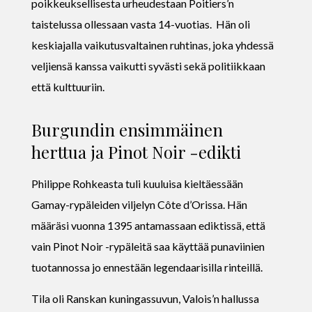
poikkeuksellisesta urheudestaan Poitiers’n
taistelussa ollessaan vasta 14-vuotias. Hän oli
keskiajalla vaikutusvaltainen ruhtinas, joka yhdessä
veljiensä kanssa vaikutti syvästi sekä politiikkaan
että kulttuuriin.
Burgundin ensimmäinen
herttua ja Pinot Noir -edikti
Philippe Rohkeasta tuli kuuluisa kieltäessään
Gamay-rypäleiden viljelyn Côte d’Orissa. Hän
määräsi vuonna 1395 antamassaan ediktissä, että
vain Pinot Noir -rypäleitä saa käyttää punaviinien
tuotannossa jo ennestään legendaarisilla rinteillä.
Tila oli Ranskan kuningassuvun, Valois’n hallussa