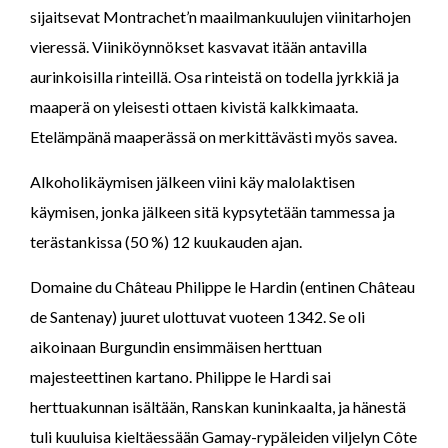
sijaitsevat Montrachet’n maailmankuulujen viinitarhojen
vieressä. Viiniköynnökset kasvavat itään antavilla
aurinkoisilla rinteillä. Osa rinteistä on todella jyrkkiä ja
maaperä on yleisesti ottaen kivistä kalkkimaata.
Etelämpänä maaperässä on merkittävästi myös savea.
Alkoholikäymisen jälkeen viini käy malolaktisen
käymisen, jonka jälkeen sitä kypsytetään tammessa ja
terästankissa (50 %) 12 kuukauden ajan.
Domaine du Château Philippe le Hardin (entinen Château
de Santenay) juuret ulottuvat vuoteen 1342. Se oli
aikoinaan Burgundin ensimmäisen herttuan
majesteettinen kartano. Philippe le Hardi sai
herttuakunnan isältään, Ranskan kuninkaalta, ja hänestä
tuli kuuluisa kieltäessään Gamay-rypäleiden viljelyn Côte