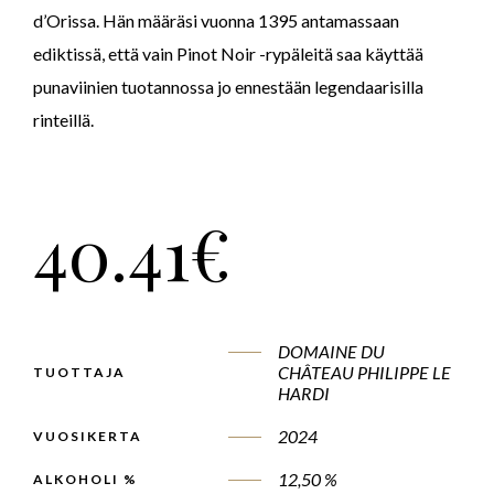
d’Orissa. Hän määräsi vuonna 1395 antamassaan
ediktissä, että vain Pinot Noir -rypäleitä saa käyttää
punaviinien tuotannossa jo ennestään legendaarisilla
rinteillä.
40.41
€
DOMAINE DU
CHÂTEAU PHILIPPE LE
TUOTTAJA
HARDI
2024
VUOSIKERTA
12,50 %
ALKOHOLI %