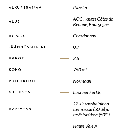
Ranska
ALKUPERÄMAA
AOC Hautes Côtes de
ALUE
Beaune, Bourgogne
Chardonnay
RYPÄLE
0,7
JÄÄNNÖSSOKERI
3,5
HAPOT
750 mL
KOKO
Normaali
PULLOKOKO
Luonnonkorkki
SULJENTA
12 kk ranskalainen
tammessa (50 %) ja
KYPSYTYS
terästankissa (50%)
Haute Valeur