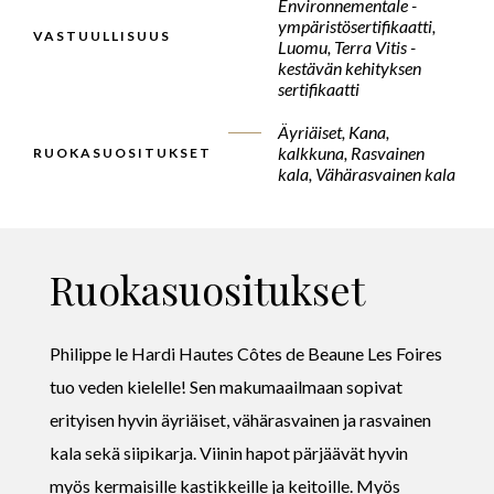
Environnementale -
ympäristösertifikaatti,
VASTUULLISUUS
Luomu, Terra Vitis -
kestävän kehityksen
sertifikaatti
Äyriäiset, Kana,
kalkkuna, Rasvainen
RUOKASUOSITUKSET
kala, Vähärasvainen kala
Ruokasuositukset
Philippe le Hardi Hautes Côtes de Beaune Les Foires
tuo veden kielelle! Sen makumaailmaan sopivat
erityisen hyvin äyriäiset, vähärasvainen ja rasvainen
kala sekä siipikarja. Viinin hapot pärjäävät hyvin
myös kermaisille kastikkeille ja keitoille. Myös