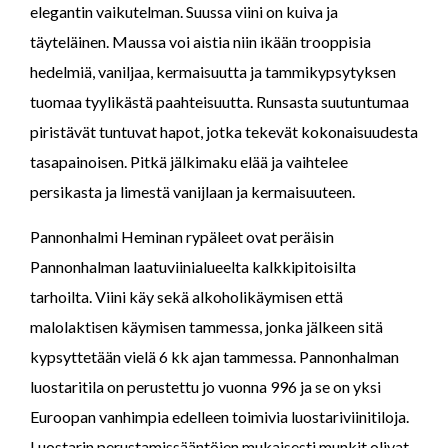
elegantin vaikutelman. Suussa viini on kuiva ja
täyteläinen. Maussa voi aistia niin ikään trooppisia
hedelmiä, vaniljaa, kermaisuutta ja tammikypsytyksen
tuomaa tyylikästä paahteisuutta. Runsasta suutuntumaa
piristävät tuntuvat hapot, jotka tekevät kokonaisuudesta
tasapainoisen. Pitkä jälkimaku elää ja vaihtelee
persikasta ja limestä vanijlaan ja kermaisuuteen.
Pannonhalmi Heminan rypäleet ovat peräisin
Pannonhalman laatuviinialueelta kalkkipitoisilta
tarhoilta. Viini käy sekä alkoholikäymisen että
malolaktisen käymisen tammessa, jonka jälkeen sitä
kypsyttetään vielä 6 kk ajan tammessa. Pannonhalman
luostaritila on perustettu jo vuonna 996 ja se on yksi
Euroopan vanhimpia edelleen toimivia luostariviinitiloja.
Luostarin perustamissääntöjen mukaisesti munkit olivat