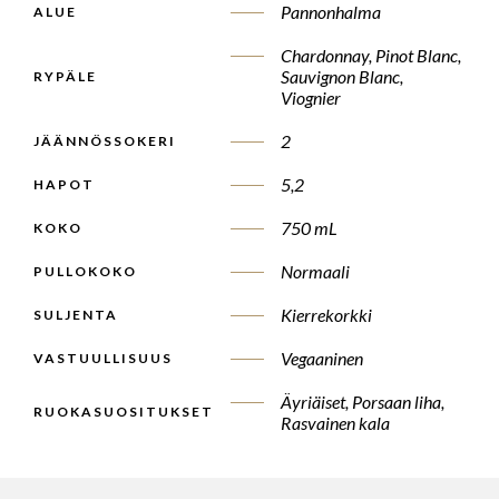
Pannonhalma
ALUE
Chardonnay, Pinot Blanc,
Sauvignon Blanc,
RYPÄLE
Viognier
2
JÄÄNNÖSSOKERI
5,2
HAPOT
750 mL
KOKO
Normaali
PULLOKOKO
Kierrekorkki
SULJENTA
Vegaaninen
VASTUULLISUUS
Äyriäiset, Porsaan liha,
RUOKASUOSITUKSET
Rasvainen kala