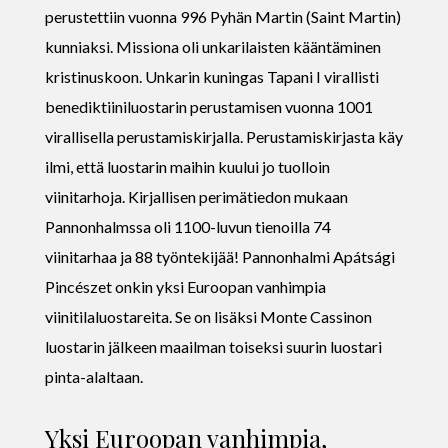
perustettiin vuonna 996 Pyhän Martin (Saint Martin)
kunniaksi. Missiona oli unkarilaisten kääntäminen
kristinuskoon. Unkarin kuningas Tapani I virallisti
benediktiiniluostarin perustamisen vuonna 1001
virallisella perustamiskirjalla. Perustamiskirjasta käy
ilmi, että luostarin maihin kuului jo tuolloin
viinitarhoja. Kirjallisen perimätiedon mukaan
Pannonhalmssa oli 1100-luvun tienoilla 74
viinitarhaa ja 88 työntekijää! Pannonhalmi Apátsági
Pincészet onkin yksi Euroopan vanhimpia
viinitilaluostareita. Se on lisäksi Monte Cassinon
luostarin jälkeen maailman toiseksi suurin luostari
pinta-alaltaan.
Yksi Euroopan vanhimpia,