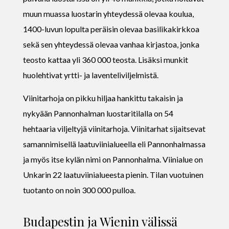
muun muassa luostarin yhteydessä olevaa koulua,
1400-luvun lopulta peräisin olevaa basilikakirkkoa
sekä sen yhteydessä olevaa vanhaa kirjastoa, jonka
teosto kattaa yli 360 000 teosta. Lisäksi munkit
huolehtivat yrtti- ja laventeliviljelmistä.
Viinitarhoja on pikku hiljaa hankittu takaisin ja
nykyään Pannonhalman luostaritilalla on 54
hehtaaria viljeltyjä viinitarhoja. Viinitarhat sijaitsevat
samannimisellä laatuviinialueella eli Pannonhalmassa
ja myös itse kylän nimi on Pannonhalma. Viinialue on
Unkarin 22 laatuviinialueesta pienin. Tilan vuotuinen
tuotanto on noin 300 000 pulloa.
Budapestin ja Wienin välissä