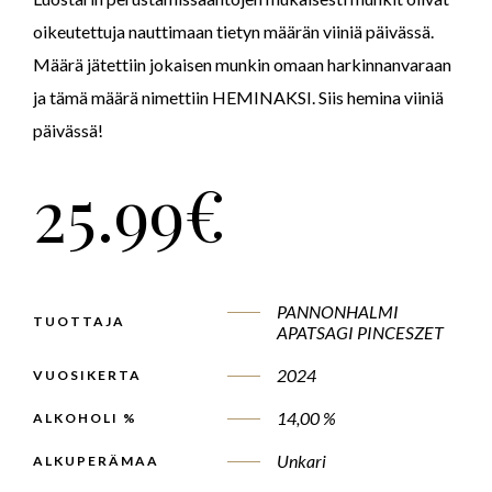
oikeutettuja nauttimaan tietyn määrän viiniä päivässä.
Määrä jätettiin jokaisen munkin omaan harkinnanvaraan
ja tämä määrä nimettiin HEMINAKSI. Siis hemina viiniä
päivässä!
25.99
€
PANNONHALMI
TUOTTAJA
APATSAGI PINCESZET
2024
VUOSIKERTA
14,00 %
ALKOHOLI %
Unkari
ALKUPERÄMAA