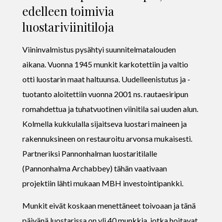
edelleen toimivia
luostariviinitiloja
Viininvalmistus pysähtyi suunnitelmatalouden
aikana. Vuonna 1945 munkit karkotettiin ja valtio
otti luostarin maat haltuunsa. Uudelleenistutus ja -
tuotanto aloitettiin vuonna 2001 ns. rautaesiripun
romahdettua ja tuhatvuotinen viinitila sai uuden alun.
Kolmella kukkulalla sijaitseva luostari maineen ja
rakennuksineen on restauroitu arvonsa mukaisesti.
Partneriksi Pannonhalman luostaritilalle
(Pannonhalma Archabbey) tähän vaativaan
projektiin lähti mukaan MBH investointipankki.
Munkit eivät koskaan menettäneet toivoaan ja tänä
päivänä luostarissa on yli 40 munkkia, jotka hoitavat