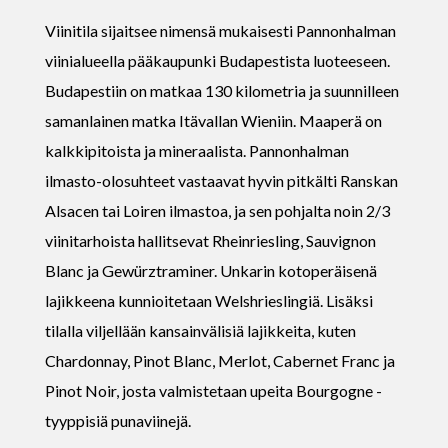
Viinitila sijaitsee nimensä mukaisesti Pannonhalman
viinialueella pääkaupunki Budapestista luoteeseen.
Budapestiin on matkaa 130 kilometria ja suunnilleen
samanlainen matka Itävallan Wieniin. Maaperä on
kalkkipitoista ja mineraalista. Pannonhalman
ilmasto-olosuhteet vastaavat hyvin pitkälti Ranskan
Alsacen tai Loiren ilmastoa, ja sen pohjalta noin 2/3
viinitarhoista hallitsevat Rheinriesling, Sauvignon
Blanc ja Gewürztraminer. Unkarin kotoperäisenä
lajikkeena kunnioitetaan Welshrieslingiä. Lisäksi
tilalla viljellään kansainvälisiä lajikkeita, kuten
Chardonnay, Pinot Blanc, Merlot, Cabernet Franc ja
Pinot Noir, josta valmistetaan upeita Bourgogne -
tyyppisiä punaviinejä.