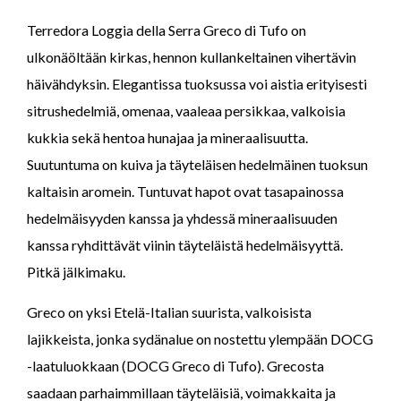
Terredora Loggia della Serra Greco di Tufo on
ulkonäöltään kirkas, hennon kullankeltainen vihertävin
häivähdyksin. Elegantissa tuoksussa voi aistia erityisesti
sitrushedelmiä, omenaa, vaaleaa persikkaa, valkoisia
kukkia sekä hentoa hunajaa ja mineraalisuutta.
Suutuntuma on kuiva ja täyteläisen hedelmäinen tuoksun
kaltaisin aromein. Tuntuvat hapot ovat tasapainossa
hedelmäisyyden kanssa ja yhdessä mineraalisuuden
kanssa ryhdittävät viinin täyteläistä hedelmäisyyttä.
Pitkä jälkimaku.
Greco on yksi Etelä-Italian suurista, valkoisista
lajikkeista, jonka sydänalue on nostettu ylempään DOCG
-laatuluokkaan (DOCG Greco di Tufo). Grecosta
saadaan parhaimmillaan täyteläisiä, voimakkaita ja