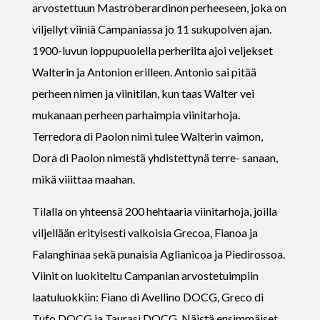
arvostettuun Mastroberardinon perheeseen, joka on
viljellyt viiniä Campaniassa jo 11 sukupolven ajan.
1900-luvun loppupuolella perheriita ajoi veljekset
Walterin ja Antonion erilleen. Antonio sai pitää
perheen nimen ja viinitilan, kun taas Walter vei
mukanaan perheen parhaimpia viinitarhoja.
Terredora di Paolon nimi tulee Walterin vaimon,
Dora di Paolon nimestä yhdistettynä terre- sanaan,
mikä viiittaa maahan.
Tilalla on yhteensä 200 hehtaaria viinitarhoja, joilla
viljellään erityisesti valkoisia Grecoa, Fianoa ja
Falanghinaa sekä punaisia Aglianicoa ja Piedirossoa.
Viinit on luokiteltu Campanian arvostetuimpiin
laatuluokkiin: Fiano di Avellino DOCG, Greco di
Tufo DOCG ja Taurasi DOCG. Näistä ensimmäiset