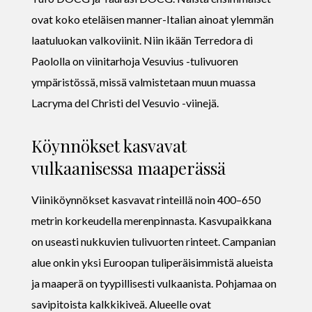
ovat koko eteläisen manner-Italian ainoat ylemmän
laatuluokan valkoviinit. Niin ikään Terredora di
Paololla on viinitarhoja Vesuvius -tulivuoren
ympäristössä, missä valmistetaan muun muassa
Lacryma del Christi del Vesuvio -viinejä.
Köynnökset kasvavat
vulkaanisessa maaperässä
Viiniköynnökset kasvavat rinteillä noin 400–650
metrin korkeudella merenpinnasta. Kasvupaikkana
on useasti nukkuvien tulivuorten rinteet. Campanian
alue onkin yksi Euroopan tuliperäisimmistä alueista
ja maaperä on tyypillisesti vulkaanista. Pohjamaa on
savipitoista kalkkikiveä. Alueelle ovat