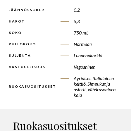
0,2
JÄÄNNÖSSOKERI
5,3
HAPOT
750 mL
KOKO
Normaali
PULLOKOKO
Luonnonkorkki
SULJENTA
Vegaaninen
VASTUULLISUUS
Äyriäiset, Italialainen
keittiö, Simpukat ja
RUOKASUOSITUKSET
osterit, Vähärasvainen
kala
Ruokasuositukset