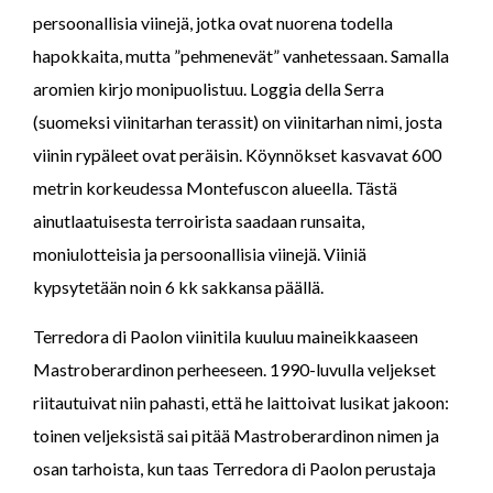
persoonallisia viinejä, jotka ovat nuorena todella
hapokkaita, mutta ”pehmenevät” vanhetessaan. Samalla
aromien kirjo monipuolistuu. Loggia della Serra
(suomeksi viinitarhan terassit) on viinitarhan nimi, josta
viinin rypäleet ovat peräisin. Köynnökset kasvavat 600
metrin korkeudessa Montefuscon alueella. Tästä
ainutlaatuisesta terroirista saadaan runsaita,
moniulotteisia ja persoonallisia viinejä. Viiniä
kypsytetään noin 6 kk sakkansa päällä.
Terredora di Paolon viinitila kuuluu maineikkaaseen
Mastroberardinon perheeseen. 1990-luvulla veljekset
riitautuivat niin pahasti, että he laittoivat lusikat jakoon:
toinen veljeksistä sai pitää Mastroberardinon nimen ja
osan tarhoista, kun taas Terredora di Paolon perustaja