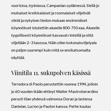
vuoristoa, Irpiniassa, Campanian sydämessä. Siellä jo
muinaiset kreikkalaiset ja roomalaiset viljelivät
viiniä ja nykyisen tiedon mukaan ensimmäiset
köynnökset istutettiin alueelle 800-750 eaa. Alueelle
tyypillisesti köynnökset kasvavat rinteillä ja niitä
viljellään 2–3 tasossa. Näin ollen kokonaisviljelyala
on paljon suurempi kuin mitä se ensikatsomalta
näyttää.
Viinitila 11. sukupolven käsissä
Terredora di Paolo perustettiin vuonna 1994, jolloin
jo 60 vuoden ikään ehtinyt Walter Mastroberardino
perusti tilan yhdessä vaimonsa Doran ja lastensa
Danielan, Lucion ja Paolon kanssa. Perhe kuuluu