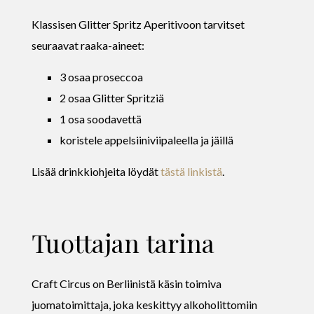
Klassisen Glitter Spritz Aperitivoon tarvitset
seuraavat raaka-aineet:
3 osaa proseccoa
2 osaa Glitter Spritziä
1 osa soodavettä
koristele appelsiiniviipaleella ja jäillä
Lisää drinkkiohjeita löydät
tästä linkistä
.
Tuottajan tarina
Craft Circus on Berliinistä käsin toimiva
juomatoimittaja, joka keskittyy alkoholittomiin