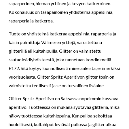
raparperinen, hieman yrttinen ja kevyen katkeroinen.
Kokonaisuus on tasapainoinen yhdistelmä appelsiinia,
raparperia ja katkeroa.
Tuote on yhdistelmä katkeraa appelsiinia, raparperia ja
käsin poimittuja Välimeren yrttejä, varustettuna
glitterillä eli kultahipuilla. Glitter on valmistettu
rautaoksidiyhdisteestä, joka tunnetaan koodinimellä
E172. Sitä löytyy luonnollisesti mineraaleista, esimerkiksi
vuorisuolasta. Glitter Spritz Aperitivon glitter tosin on
valmistettu teollisesti ja se on turvallinen lisäaine.
Glitter Spritz Aperitivo on Saksassa nopeimmin kasvava
aperitivo. Tuotteessa on mukana syötävää glitteriä, mikä
näkyy tuotteessa kultahippuina. Kun pulloa sekoittaa
huolellisesti, kultahiput leviävät pullossa ja glitter alkaa