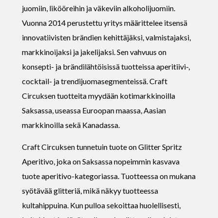
juomiin, likööreihin ja väkeviin alkoholijuomiin.
Vuonna 2014 perustettu yritys määrittelee itsensä
innovatiivisten brändien kehittäjäksi, valmistajaksi,
markkinoijaksi ja jakelijaksi. Sen vahvuus on
konsepti- ja brändilähtöisissä tuotteissa aperitiivi-,
cocktail- ja trendijuomasegmenteissä. Craft
Circuksen tuotteita myydään kotimarkkinoilla
Saksassa, useassa Euroopan maassa, Aasian
markkinoilla sekä Kanadassa.
Craft Circuksen tunnetuin tuote on Glitter Spritz
Aperitivo, joka on Saksassa nopeimmin kasvava
tuote aperitivo-kategoriassa. Tuotteessa on mukana
syötävää glitteriä, mikä näkyy tuotteessa
kultahippuina. Kun pulloa sekoittaa huolellisesti,