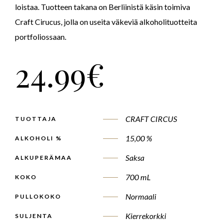
loistaa. Tuotteen takana on Berliinistä käsin toimiva
Craft Cirucus, jolla on useita väkeviä alkoholituotteita
portfoliossaan.
24.99
€
CRAFT CIRCUS
TUOTTAJA
15,00 %
ALKOHOLI %
Saksa
ALKUPERÄMAA
700 mL
KOKO
Normaali
PULLOKOKO
Kierrekorkki
SULJENTA