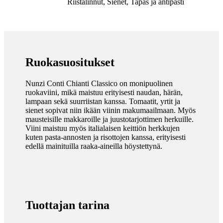
Riistalinnut, Sienet, Tapas ja antipasti
Ruokasuositukset
Nunzi Conti Chianti Classico on monipuolinen
ruokaviini, mikä maistuu erityisesti naudan, härän,
lampaan sekä suurriistan kanssa. Tomaatit, yrtit ja
sienet sopivat niin ikään viinin makumaailmaan. Myös
mausteisille makkaroille ja juustotarjottimen herkuille.
Viini maistuu myös italialaisen keittiön herkkujen
kuten pasta-annosten ja risottojen kanssa, erityisesti
edellä mainituilla raaka-aineilla höystettynä.
Tuottajan tarina