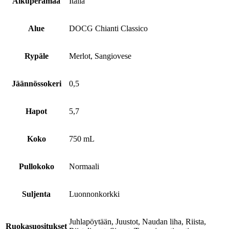
Alkuperämaa
Italia
Alue
DOCG Chianti Classico
Rypäle
Merlot, Sangiovese
Jäännössokeri
0,5
Hapot
5,7
Koko
750 mL
Pullokoko
Normaali
Suljenta
Luonnonkorkki
Juhlapöytään, Juustot, Naudan liha, Riista,
Ruokasuositukset