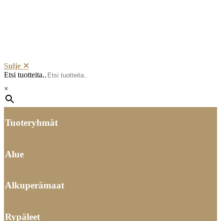
Sulje ✕
Etsi tuotteita..
×
Tuoteryhmät
Alue
Alkuperämaat
Rypäleet