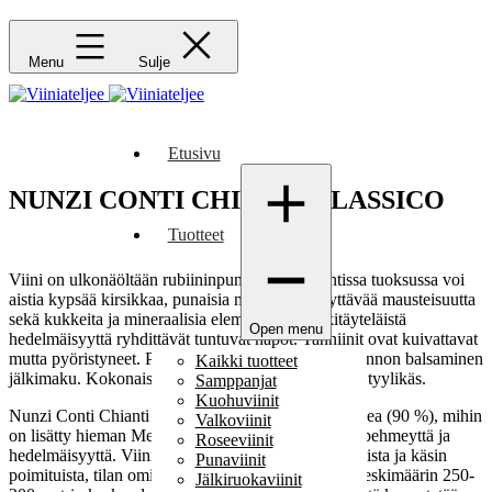
Menu
Sulje
Etusivu
NUNZI CONTI CHIANTI CLASSICO
Tuotteet
Viini on ulkonäöltään rubiininpunainen. Elegantissa tuoksussa voi
aistia kypsää kirsikkaa, punaisia marjoja, miellyttävää mausteisuutta
sekä kukkeita ja mineraalisia elementtejä. Keskitäyteläistä
Open menu
hedelmäisyyttä ryhdittävät tuntuvat hapot. Tanniinit ovat kuivattavat
mutta pyöristyneet. Pitkä, herkän hedelmäinen ja hennon balsaminen
Kaikki tuotteet
jälkimaku. Kokonaisuudessa viini on vivahteikas ja tyylikäs.
Samppanjat
Kuohuviinit
Nunzi Conti Chianti Classico on pääosin Sangiovesea (90 %), mihin
Valkoviinit
on lisätty hieman Merlot’ta (10 %) tuomaan viiniin pehmeyttä ja
Roseeviinit
hedelmäisyyttä. Viini valmistetaan tarkoin valikoiduista ja käsin
Punaviinit
poimituista, tilan omista rypäleistä, jotka kasvavat keskimäärin 250-
Jälkiruokaviinit