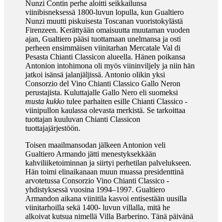
Nunzi Contin perhe aloitti seikkailunsa
viinibisneksessä 1800-luvun lopulla, kun Gualtiero
Nunzi muutti piskuisesta Toscanan vuoristokylästä
Firenzeen. Kerättyään omaisuutta muutaman vuoden
ajan, Gualtiero pääsi tuottamaan unelmansa ja osti
perheen ensimmäisen viinitarhan Mercatale Val di
Pesasta Chianti Classicon alueella. Hänen poikansa
Antonion intohimona oli myös viininviljely ja niin hän
jatkoi isänsä jalanjäljissä. Antonio olikin yksi
Consorzio del Vino Chianti Classico Gallo Neron
perustajista. Kuluttajalle Gallo Nero eli suomeksi
musta kukko
tulee parhaiten esille Chianti Classico -
v
iinipullon kaulassa olevasta merkistä. Se tarkoittaa
tuottajan kuuluvan Chianti Classicon
tuottajajärjestöön.
Toisen maailmansodan jälkeen Antonion veli
Gualtiero Armando jätti menestyksekkään
kahviliiketoiminnan ja siirtyi perhetilan palvelukseen.
Hän toimi elinaikanaan muun muassa presidenttinä
arvotetussa Consorzio Vino Chianti Classico -
yhdistyksessä vuosina 1994–1997. Gualtiero
Armandon aikana viinitila kasvoi entisestään uusilla
viinitarhoilla sekä 1400- luvun villalla, mitä he
alkoivat kutsua nimellä Villa Barberino. Tänä päivänä