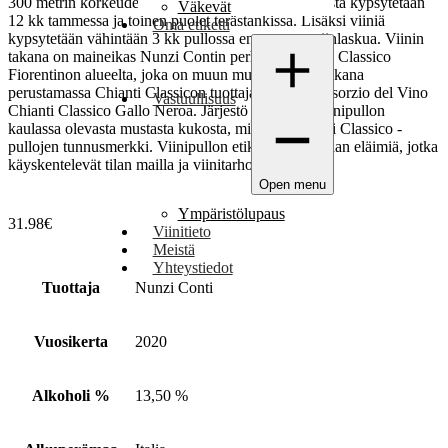
300 metrin korkeudella merenpinnasta. Puolet viinistä kypsytetään
Väkevät
12 kk tammessa ja toinen puolet terästankissa. Lisäksi viiniä
Oma etiketti
kypsytetään vähintään 3 kk pullossa ennen myyntiinlaskua. Viinin
takana on maineikas Nunzi Contin perhetila Chianti Classico
Fiorentinon alueelta, joka on muun muassa ollut mukana
perustamassa Chianti Classicon tuottajajärjestö Consorzio del Vino
Vastuullisuus
Chianti Classico Gallo Neroa. Järjestö tunnetaan viinipullon
kaulassa olevasta mustasta kukosta, mikä on Chianti Classico -
pullojen tunnusmerkki. Viinipullon etiketissä kuvataan eläimiä, jotka
käyskentelevät tilan mailla ja viinitarhoilla.
Open menu
Ympäristölupaus
31.98
€
Viinitieto
Meistä
Yhteystiedot
Tuottaja
Nunzi Conti
Vuosikerta
2020
Alkoholi %
13,50 %