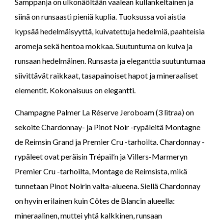
Samppanja on ulkonäöltään vaalean kullankeltainen ja
siinä on runsaasti pieniä kuplia. Tuoksussa voi aistia
kypsää hedelmäisyyttä, kuivatettuja hedelmiä, paahteisia
aromeja sekä hentoa mokkaa. Suutuntuma on kuiva ja
runsaan hedelmäinen. Runsasta ja eleganttia suutuntumaa
siivittävät raikkaat, tasapainoiset hapot ja mineraaliset
elementit. Kokonaisuus on elegantti.
Champagne Palmer La Réserve Jeroboam (3 litraa) on
sekoite Chardonnay- ja Pinot Noir -rypäleitä Montagne
de Reimsin Grand ja Premier Cru -tarhoilta. Chardonnay -
rypäleet ovat peräisin Trépail’n ja Villers-Marmeryn
Premier Cru -tarhoilta, Montage de Reimsista, mikä
tunnetaan Pinot Noirin valta-alueena. Siellä Chardonnay
on hyvin erilainen kuin Côtes de Blancin alueella:
mineraalinen, muttei yhtä kalkkinen, runsaan