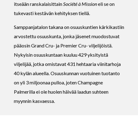
itseään ranskalaisittain
Société à Mission
eli se on
tukevasti kestävän kehityksen tiellä.
Samppanjatalon takana on osuuskuntien kärkikastiin
arvostettu osuuskunta, jonka jäsenet muodostuvat
pääosin Grand Cru- ja Premier Cru- viljelijöistä.
Nykyisin osuuskuntaan kuuluu 429 yksityistä
viljelijää, jotka omistavat 431 hehtaaria viinitarhoja
40 kylän alueella. Osuuskunnan vuotuinen tuotanto
on yli 3 miljoonaa pulloa, joten Champagne
Palmerilla ei ole huolen häivää laadun suhteen
myynnin kasvaessa.