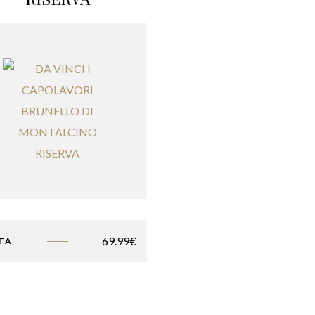
69.99
€
TA