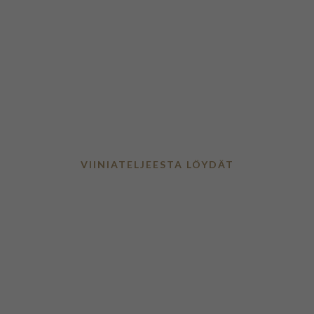
VIINIATELJEESTA LÖYDÄT
Viinit arkeen ja
juhlaan