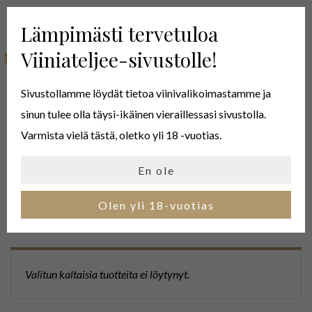
Lämpimästi tervetuloa
MENU
Viiniateljee-sivustolle!
Sivustollamme löydät tietoa viinivalikoimastamme ja
sinun tulee olla täysi-ikäinen vieraillessasi sivustolla.
MÉDOC
Varmista vielä tästä, oletko yli 18 -vuotias.
En ole
Olen yli 18-vuotias
HAKUKRITEERIT
Valitun kaltaisia tuotteita ei löytynyt.